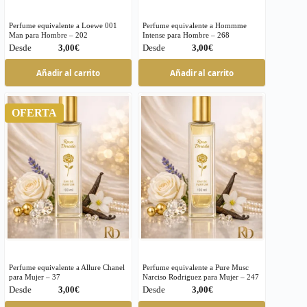
Perfume equivalente a Loewe 001
Perfume equivalente a Hommme
Man para Hombre – 202
Intense para Hombre – 268
€
€
Este
Este
Añadir al carrito
Añadir al carrito
producto
producto
tiene
tiene
múltiples
múltiples
OFERTA
variantes.
variantes.
Las
Las
opciones
opciones
se
se
pueden
pueden
elegir
elegir
en
en
la
la
página
página
de
de
producto
producto
Perfume equivalente a Allure Chanel
Perfume equivalente a Pure Musc
para Mujer – 37
Narciso Rodriguez para Mujer – 247
€
€
Este
Este