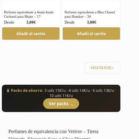
Perfume equivalente a Anais Anais
Perfume equivalente a Bleu Chanel
Cacharel para Mujer – 17
para Hombre – 34
€
€
Este
Este
Añadir al carrito
Añadir al carrito
producto
producto
tiene
tiene
múltiples
múltiples
variantes.
variantes.
Las
Las
opciones
opciones
SIGUIENTE
se
se
pueden
pueden
elegir
elegir
en
en
🧴
Packs de ahorro:
3 uds 15€/u · 4 uds 14€/u · 6 uds 13€/u ·
la
la
10 uds 11€/u
página
página
de
de
Ver packs →
producto
producto
Perfumes de equivalencia con Vetiver – Tierra