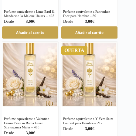
Perfume equivalente a Lime Basil &
Perfume equivalente a Fahrenheit
Mandarine Jo Malone Unisex – 425
Dior para Hombre – 50
€
€
Este
Este
Añadir al carrito
Añadir al carrito
producto
producto
tiene
tiene
múltiples
múltiples
OFERTA
variantes.
variantes.
Las
Las
opciones
opciones
se
se
pueden
pueden
elegir
elegir
en
en
la
la
página
página
de
de
producto
producto
Perfume equivalente a Valentino
Perfume equivalente a Y Yves Saint
Donna Born in Roma Green
Laurent para Hombre – 212
Stravaganza Mujer – 483
€
€