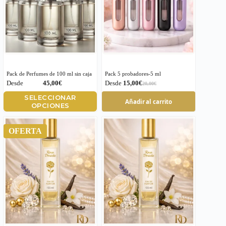
Pack de Perfumes de 100 ml sin caja
Pack 5 probadores-5 ml
€
€
€
Este
SELECCIONAR
Añadir al carrito
producto
OPCIONES
tiene
múltiples
OFERTA
variantes.
Las
opciones
se
pueden
elegir
en
la
página
de
producto