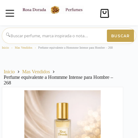
Carro
de
compra
Saltar
al
🔍
BUSCAR
contenido
Inicio
›
Mas Vendidos
›
Perfume equivalente a Hommme Intense para Hombre – 268
Inicio
Mas Vendidos
Perfume equivalente a Hommme Intense para Hombre –
268