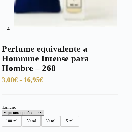
Perfume equivalente a
Hommme Intense para
Hombre – 268
Rango
3,00
€
-
16,95
€
de
precios:
desde
Tamaño
3,00€
hasta
100 ml
50 ml
30 ml
5 ml
16,95€