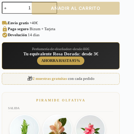
Perfume
AÑADIR AL CARRITO
equivalente
a
Hommme
Envío gratis
+40€
Intense
Pago seguro
Bizum + Tarjeta
para
Hombre
Devolución
14 días
–
268
Perfumería de diseñador: desde 80€
cantidad
Tu equivalente Rosa Dorada: desde 3€
AHORRA HASTA 95%
🎁
2 muestras gratuitas
con cada pedido
PIRAMIDE OLFATIVA
SALIDA