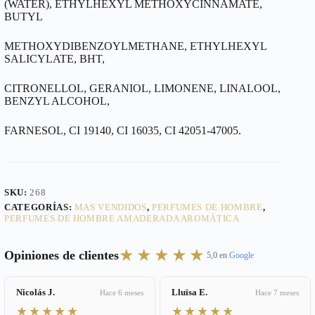
(WATER), ETHYLHEXYL METHOXYCINNAMATE,
BUTYL
METHOXYDIBENZOYLMETHANE, ETHYLHEXYL
SALICYLATE, BHT,
CITRONELLOL, GERANIOL, LIMONENE, LINALOOL,
BENZYL ALCOHOL,
FARNESOL, CI 19140, CI 16035, CI 42051-47005.
SKU:
268
CATEGORÍAS:
MAS VENDIDOS
,
PERFUMES DE HOMBRE
,
PERFUMES DE HOMBRE AMADERADA AROMÁTICA
★★★★★
Opiniones de clientes
5,0 en
Google
Nicolás J.
Lluïsa E.
Hace 6 meses
Hace 7 meses
★★★★★
★★★★★