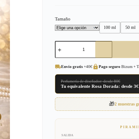
precios:
desde
Tamaño
3,00€
100 ml
50 ml
hasta
16,95€
Perfume
equivalente
a
Bleu
Chanel
Envío gratis
+40€
Pago seguro
Bizum + Ta
para
Hombre
–
Perfumería de diseñador: desde 80€
34
Tu equivalente Rosa Dorada: desde 3€
cantidad
🎁
2 muestras g
PIRAMI
SALIDA