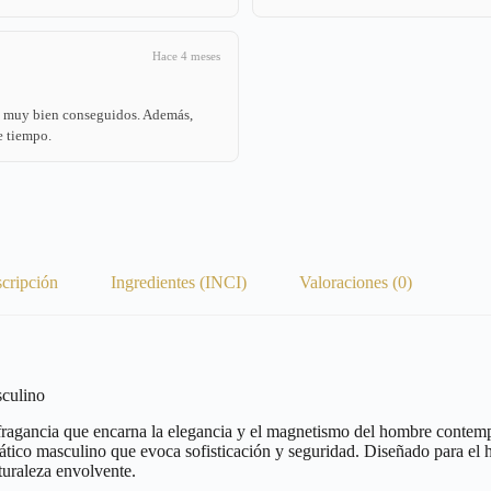
Hace 4 meses
án muy bien conseguidos. Además,
e tiempo.
cripción
Ingredientes (INCI)
Valoraciones (0)
culino
 fragancia que encarna la elegancia y el magnetismo del hombre contem
ático masculino que evoca sofisticación y seguridad. Diseñado para el
aturaleza envolvente.