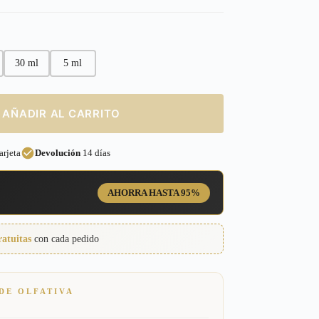
30 ml
5 ml
AÑADIR AL CARRITO
rjeta
Devolución
14 días
AHORRA HASTA 95%
ratuitas
con cada pedido
DE OLFATIVA