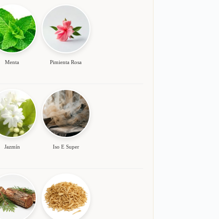
Menta
Pimienta Rosa
Jazmín
Iso E Super