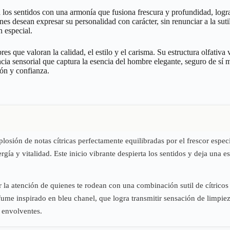
a los sentidos con una armonía que fusiona frescura y profundidad, logra
enes desean expresar su personalidad con carácter, sin renunciar a la su
n especial.
s que valoran la calidad, el estilo y el carisma. Su estructura olfativ
ncia sensorial que captura la esencia del hombre elegante, seguro de s
ión y confianza.
sión de notas cítricas perfectamente equilibradas por el frescor especia
ía y vitalidad. Este inicio vibrante despierta los sentidos y deja una 
 la atención de quienes te rodean con una combinación sutil de cítricos 
fume inspirado en bleu chanel, que logra transmitir sensación de limpieza
y envolventes.