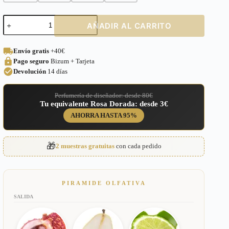
Perfume
AÑADIR AL CARRITO
equivalente
a
Delina
Envío gratis
+40€
Parfums
Pago seguro
Bizum + Tarjeta
de
Marly
Devolución
14 días
para
Mujeres
Perfumería de diseñador: desde 80€
–
Tu equivalente Rosa Dorada: desde 3€
656
cantidad
AHORRA HASTA 95%
🎁
2 muestras gratuitas
con cada pedido
PIRAMIDE OLFATIVA
SALIDA