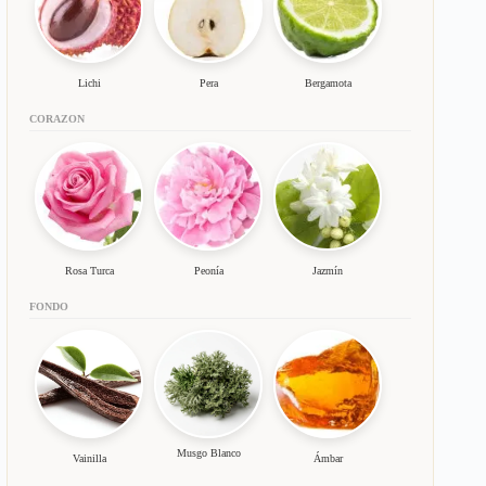
Lichi
Pera
Bergamota
CORAZON
Rosa Turca
Peonía
Jazmín
FONDO
Musgo Blanco
Vainilla
Ámbar