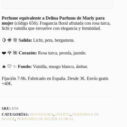
Perfume equivalente a Delina Parfums de Marly para
mujer
(código 656). Fragancia floral afrutada con rosa turca,
lichi y vainilla que envuelve con elegancia y feminidad.
🍋 🍓 🌸
Salida:
Lichi, pera, bergamota.
❤️ 🌹 🌺
Corazón:
Rosa turca, peonía, jazmín.
🔥 🤍 ✨
Fondo:
Vainilla, musgo blanco, ámbar.
Fijación 7-9h. Fabricado en España. Desde 3€. Envío gratis
+40€.
SKU:
656
CATEGORÍAS:
NOVEDADES
,
OFERTA
,
PERFUMES DE
MUJER
,
PERFUMES DE MUJER FLORAL