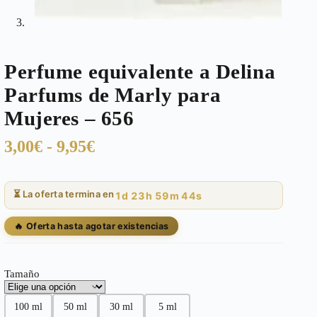
Perfume equivalente a Delina
Parfums de Marly para
Mujeres – 656
Rango
3,00
€
-
9,95
€
de
precios:
⏳ La oferta termina en
1d 23h 59m 43s
desde
3,00€
🔥 Oferta hasta agotar existencias
hasta
9,95€
Tamaño
100 ml
50 ml
30 ml
5 ml