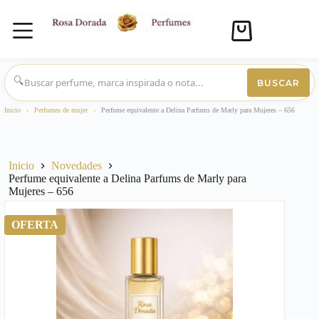
Carro
de
compra
Saltar
al
🔍
BUSCAR
contenido
Inicio
›
Perfumes de mujer
›
Perfume equivalente a Delina Parfums de Marly para Mujeres – 656
Inicio
Novedades
Perfume equivalente a Delina Parfums de Marly para
Mujeres – 656
OFERTA