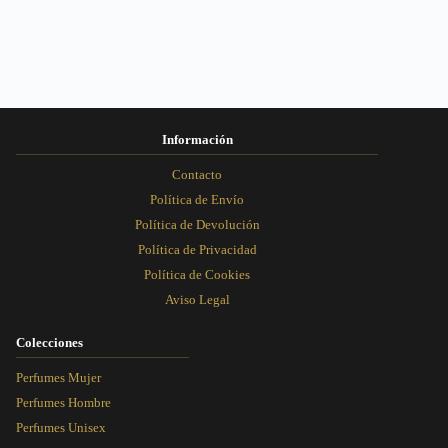
pueden
pueden
pueden
pueden
elegir
elegir
elegir
elegir
en
en
en
en
la
la
la
la
página
página
página
página
de
de
de
de
producto
producto
producto
producto
Información
Contacto
Política de Envío
Política de Devolución
Política de Privacidad
Política de Cookies
Aviso Legal
Colecciones
Rosa Dorada
Perfumes Mujer
Perfumes Hombre
Perfumes Unisex