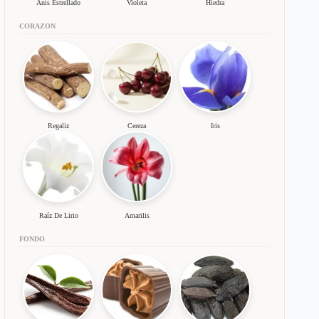
Anís Estrellado
Violeta
Hiedra
CORAZON
Regaliz
Cereza
Iris
Raíz De Lirio
Amarilis
FONDO