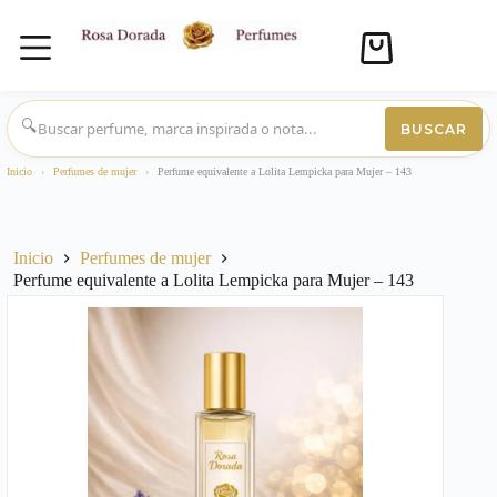
Carro
de
compra
Saltar
al
🔍
BUSCAR
contenido
Inicio
›
Perfumes de mujer
›
Perfume equivalente a Lolita Lempicka para Mujer – 143
Inicio
Perfumes de mujer
Perfume equivalente a Lolita Lempicka para Mujer – 143