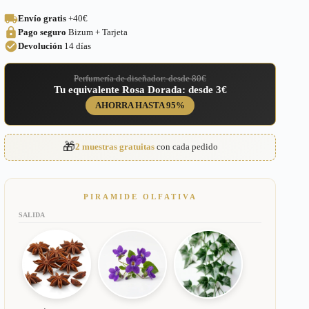
Lolita
Envío gratis
+40€
Lempicka
Pago seguro
Bizum + Tarjeta
para
Mujer
Devolución
14 días
–
143
Perfumería de diseñador: desde 80€
cantidad
Tu equivalente Rosa Dorada: desde 3€
AHORRA HASTA 95%
🎁
2 muestras gratuitas
con cada pedido
PIRAMIDE OLFATIVA
SALIDA