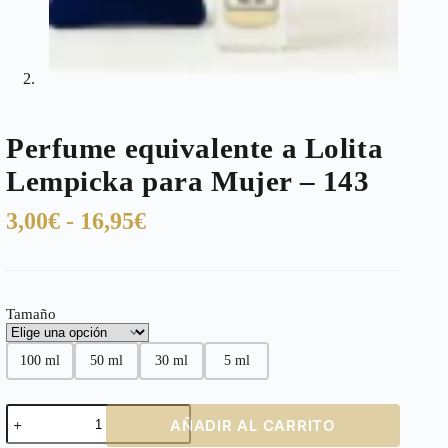
Perfume equivalente a Lolita
Lempicka para Mujer – 143
Rango
3,00
€
-
16,95
€
de
precios:
desde
Tamaño
3,00€
hasta
100 ml
50 ml
30 ml
5 ml
16,95€
Perfume
AÑADIR AL CARRITO
equivalente
a