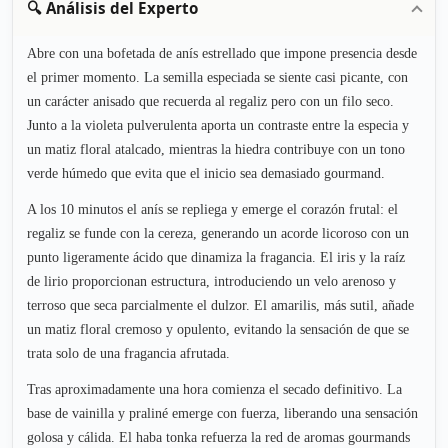
🔍 Análisis del Experto
Abre con una bofetada de anís estrellado que impone presencia desde
el primer momento. La semilla especiada se siente casi picante, con
un carácter anisado que recuerda al regaliz pero con un filo seco.
Junto a la violeta pulverulenta aporta un contraste entre la especia y
un matiz floral atalcado, mientras la hiedra contribuye con un tono
verde húmedo que evita que el inicio sea demasiado gourmand.
A los 10 minutos el anís se repliega y emerge el corazón frutal: el
regaliz se funde con la cereza, generando un acorde licoroso con un
punto ligeramente ácido que dinamiza la fragancia. El iris y la raíz
de lirio proporcionan estructura, introduciendo un velo arenoso y
terroso que seca parcialmente el dulzor. El amarilis, más sutil, añade
un matiz floral cremoso y opulento, evitando la sensación de que se
trata solo de una fragancia afrutada.
Tras aproximadamente una hora comienza el secado definitivo. La
base de vainilla y praliné emerge con fuerza, liberando una sensación
golosa y cálida. El haba tonka refuerza la red de aromas gourmands