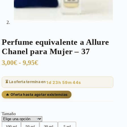
Perfume equivalente a Allure
Chanel para Mujer – 37
Rango
3,00
€
-
9,95
€
de
precios:
⏳ La oferta termina en
1d 23h 59m 43s
desde
3,00€
🔥 Oferta hasta agotar existencias
hasta
9,95€
Tamaño
100 ml
50 ml
30 ml
5 ml