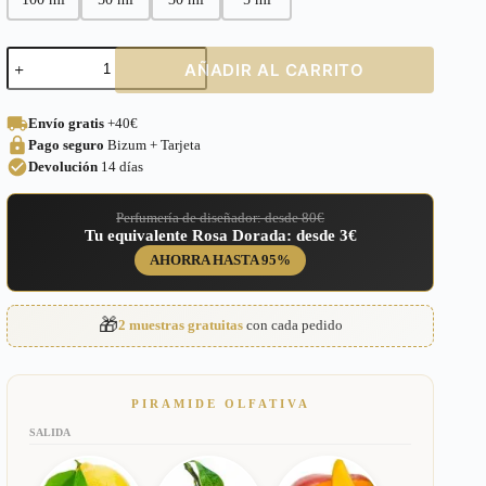
Perfume
AÑADIR AL CARRITO
equivalente
a
Allure
Envío gratis
+40€
Chanel
Pago seguro
Bizum + Tarjeta
para
Mujer
Devolución
14 días
–
37
Perfumería de diseñador: desde 80€
cantidad
Tu equivalente Rosa Dorada: desde 3€
AHORRA HASTA 95%
🎁
2 muestras gratuitas
con cada pedido
PIRAMIDE OLFATIVA
SALIDA