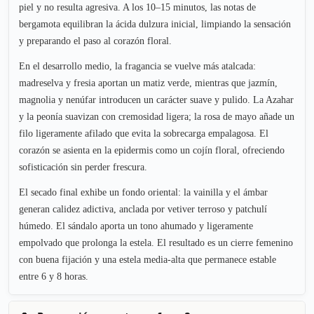
piel y no resulta agresiva. A los 10–15 minutos, las notas de
bergamota equilibran la ácida dulzura inicial, limpiando la sensación
y preparando el paso al corazón floral.
En el desarrollo medio, la fragancia se vuelve más atalcada:
madreselva y fresia aportan un matiz verde, mientras que jazmín,
magnolia y nenúfar introducen un carácter suave y pulido. La Azahar
y la peonía suavizan con cremosidad ligera; la rosa de mayo añade un
filo ligeramente afilado que evita la sobrecarga empalagosa. El
corazón se asienta en la epidermis como un cojín floral, ofreciendo
sofisticación sin perder frescura.
El secado final exhibe un fondo oriental: la vainilla y el ámbar
generan calidez adictiva, anclada por vetiver terroso y patchulí
húmedo. El sándalo aporta un tono ahumado y ligeramente
empolvado que prolonga la estela. El resultado es un cierre femenino
con buena fijación y una estela media-alta que permanece estable
entre 6 y 8 horas.