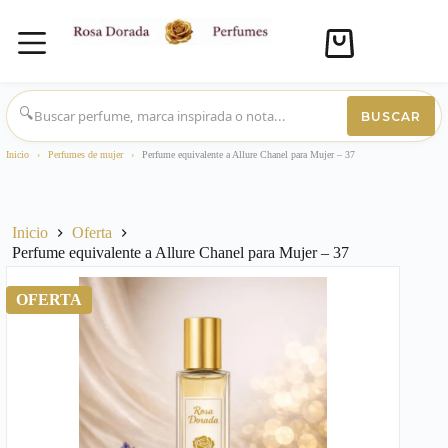
Carro
de
compra
Saltar
al
🔍
BUSCAR
contenido
Inicio
›
Perfumes de mujer
›
Perfume equivalente a Allure Chanel para Mujer – 37
Inicio
Oferta
Perfume equivalente a Allure Chanel para Mujer – 37
OFERTA