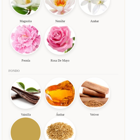
Magnolia
Nenúfar
Azahar
Peonía
Rosa De Mayo
FONDO
Vainilla
Ámbar
Vetiver