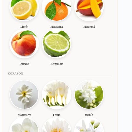
Limón
Mandarina
Maracuyá
Durazno
Bergamota
CORAZON
Madreselva
Fresia
Jazmín