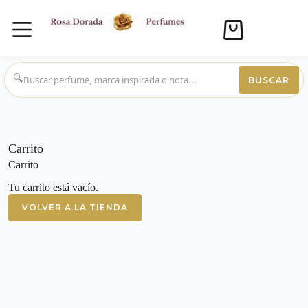
Carro
de
compra
Saltar
al
🔍
BUSCAR
contenido
Carrito
Carrito
Tu carrito está vacío.
VOLVER A LA TIENDA