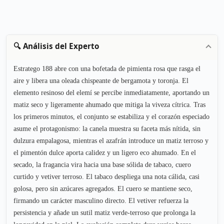
🔍 Análisis del Experto
Estratego 188 abre con una bofetada de pimienta rosa que rasga el
aire y libera una oleada chispeante de bergamota y toronja. El
elemento resinoso del elemí se percibe inmediatamente, aportando un
matiz seco y ligeramente ahumado que mitiga la viveza cítrica. Tras
los primeros minutos, el conjunto se estabiliza y el corazón especiado
asume el protagonismo: la canela muestra su faceta más nítida, sin
dulzura empalagosa, mientras el azafrán introduce un matiz terroso y
el pimentón dulce aporta calidez y un ligero eco ahumado. En el
secado, la fragancia vira hacia una base sólida de tabaco, cuero
curtido y vetiver terroso. El tabaco despliega una nota cálida, casi
golosa, pero sin azúcares agregados. El cuero se mantiene seco,
firmando un carácter masculino directo. El vetiver refuerza la
persistencia y añade un sutil matiz verde-terroso que prolonga la