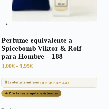
Perfume equivalente a
Spicebomb Viktor & Rolf
para Hombre – 188
Rango
3,00
€
-
9,95
€
de
precios:
⏳ La oferta termina en
1d 23h 59m 43s
desde
3,00€
🔥 Oferta hasta agotar existencias
hasta
9,95€