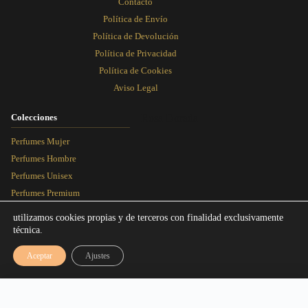
Contacto
Política de Envío
Política de Devolución
Política de Privacidad
Política de Cookies
Aviso Legal
Colecciones
Rosa Dorada
Perfumes Mujer
Perfumes Hombre
Perfumes Unisex
Perfumes Premium
Más Vendidos
utilizamos cookies propias y de terceros con finalidad exclusivamente
técnica.
Blog
Aceptar
Ajustes
Artículos
Equivalencias
Rango de precios: desde 3,00€ hasta 9,
3,00
€
-
9,95
€
Seleccionar talla