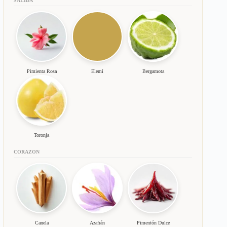
SALIDA
Pimienta Rosa
Elemí
Bergamota
Toronja
CORAZON
Canela
Azafrán
Pimentón Dulce