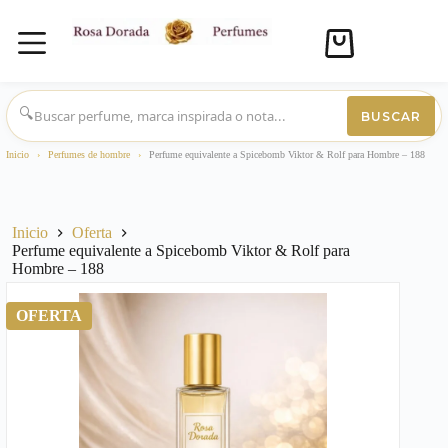
Carro
de
compra
Saltar
al
🔍
BUSCAR
contenido
Inicio
›
Perfumes de hombre
›
Perfume equivalente a Spicebomb Viktor & Rolf para Hombre – 188
Inicio
Oferta
Perfume equivalente a Spicebomb Viktor & Rolf para
Hombre – 188
OFERTA