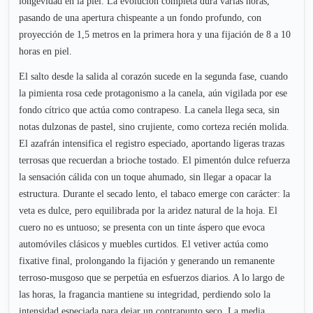
longevidad en la piel. La evolución completa dura varias horas,
pasando de una apertura chispeante a un fondo profundo, con
proyección de 1,5 metros en la primera hora y una fijación de 8 a 10
horas en piel.
El salto desde la salida al corazón sucede en la segunda fase, cuando
la pimienta rosa cede protagonismo a la canela, aún vigilada por ese
fondo cítrico que actúa como contrapeso. La canela llega seca, sin
notas dulzonas de pastel, sino crujiente, como corteza recién molida.
El azafrán intensifica el registro especiado, aportando ligeras trazas
terrosas que recuerdan a brioche tostado. El pimentón dulce refuerza
la sensación cálida con un toque ahumado, sin llegar a opacar la
estructura. Durante el secado lento, el tabaco emerge con carácter: la
veta es dulce, pero equilibrada por la aridez natural de la hoja. El
cuero no es untuoso; se presenta con un tinte áspero que evoca
automóviles clásicos y muebles curtidos. El vetiver actúa como
fixative final, prolongando la fijación y generando un remanente
terroso-musgoso que se perpetúa en esfuerzos diarios. A lo largo de
las horas, la fragancia mantiene su integridad, perdiendo solo la
intensidad especiada para dejar un contrapunto seco. La media