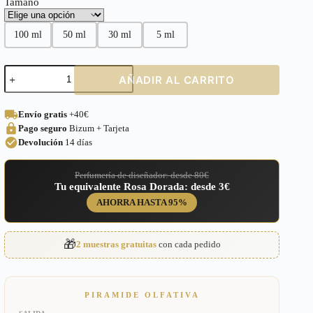
Tamaño
100 ml
50 ml
30 ml
5 ml
Perfume
AÑADIR AL CARRITO
equivalente
a
Spicebomb
Envío gratis
+40€
Viktor
Pago seguro
Bizum + Tarjeta
&
Rolf
Devolución
14 días
para
Hombre
Perfumería de diseñador: desde 80€
–
Tu equivalente Rosa Dorada: desde 3€
188
cantidad
AHORRA HASTA 95%
🎁
2 muestras gratuitas
con cada pedido
PIRAMIDE OLFATIVA