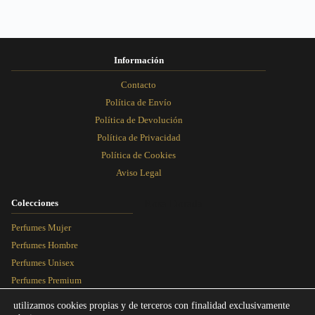
la
la
la
la
página
página
página
página
de
de
de
de
producto
producto
producto
producto
Información
Contacto
Política de Envío
Política de Devolución
Política de Privacidad
Política de Cookies
Aviso Legal
Colecciones
Rosa Dorada
Perfumes Mujer
Perfumes Hombre
Perfumes Unisex
Perfumes Premium
Más Vendidos
utilizamos cookies propias y de terceros con finalidad exclusivamente