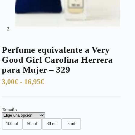
Perfume equivalente a Very
Good Girl Carolina Herrera
para Mujer – 329
Rango
3,00
€
-
16,95
€
de
precios:
desde
Tamaño
3,00€
hasta
100 ml
50 ml
30 ml
5 ml
16,95€