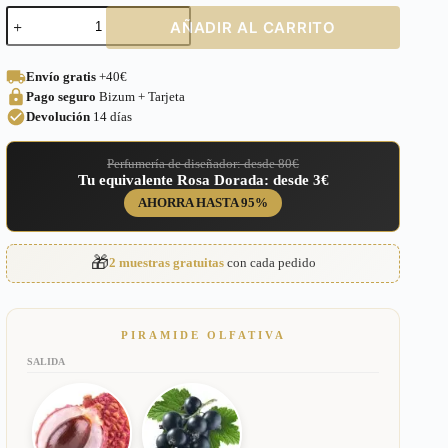
Perfume
AÑADIR AL CARRITO
equivalente
a
Very
Envío gratis
+40€
Good
Pago seguro
Bizum + Tarjeta
Girl
Carolina
Devolución
14 días
Herrera
para
Perfumería de diseñador: desde 80€
Mujer
Tu equivalente Rosa Dorada: desde 3€
–
329
AHORRA HASTA 95%
cantidad
🎁
2 muestras gratuitas
con cada pedido
PIRAMIDE OLFATIVA
SALIDA