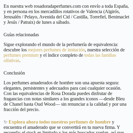
En nuestra web rosadoradaperfumes.com con envío a toda España,
y en persona en los mercadillos rotativos de Valencia (Algirós,
Jerusalén / Pelayo, Avenida del Cid / Castilla, Torrefiel, Benimaclet
y Jesús / Patraix) de lunes a sábado.
Guías relacionadas
Sigue explorando el mundo de la perfumería de equivalencia:
descubre los
mejores perfumes de imitación
, nuestra selección de
perfumes premium
y el índice completo de
todas las familias
olfativas
.
Conclusión
Los perfumes amaderados de hombre son una apuesta segura:
elegantes, persistentes y adecuados para casi cualquier ocasión.
Con las equivalencias de Rosa Dorada puedes disfrutar de
fragancias con notas similares a los grandes iconos —desde Bleu
de Chanel hasta Oud Wood— sin renunciar a la calidad y por una
fracción del precio.
✨
Explora ahora todos nuestros perfumes de hombre
y
encuentra el amaderado que se convertirá en tu nueva firma. Y
recuerda: el stock es limitado y los más buscados vuelan, así que