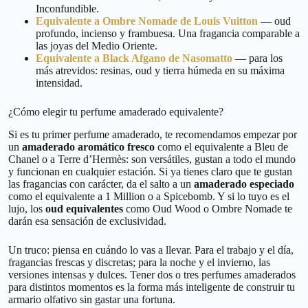
Inconfundible.
Equivalente a Ombre Nomade de Louis Vuitton
— oud
profundo, incienso y frambuesa. Una fragancia comparable a
las joyas del Medio Oriente.
Equivalente a Black Afgano de Nasomatto
— para los
más atrevidos: resinas, oud y tierra húmeda en su máxima
intensidad.
¿Cómo elegir tu perfume amaderado equivalente?
Si es tu primer perfume amaderado, te recomendamos empezar por
un
amaderado aromático fresco
como el equivalente a Bleu de
Chanel o a Terre d’Hermès: son versátiles, gustan a todo el mundo
y funcionan en cualquier estación. Si ya tienes claro que te gustan
las fragancias con carácter, da el salto a un
amaderado especiado
como el equivalente a 1 Million o a Spicebomb. Y si lo tuyo es el
lujo, los
oud equivalentes
como Oud Wood o Ombre Nomade te
darán esa sensación de exclusividad.
Un truco: piensa en cuándo lo vas a llevar. Para el trabajo y el día,
fragancias frescas y discretas; para la noche y el invierno, las
versiones intensas y dulces. Tener dos o tres perfumes amaderados
para distintos momentos es la forma más inteligente de construir tu
armario olfativo sin gastar una fortuna.