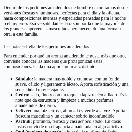
Dentro de los perfumes amaderados de hombre encontramos desde
versiones frescas y luminosas, perfectas para el día y la oficina,
hasta composiciones intensas y especiadas pensadas para la noche
o el invierno. Esa versatilidad es la razón por la que la mayoría de
los grandes superventas masculinos pertenecen, de una forma u
otra, a esta familia.
Las notas estrella de los perfumes amaderados
Para entender por qué un aroma amaderado te gusta más que otro,
conviene conocer las maderas que protagonizan estas
composiciones. Cada una aporta un matiz distinto:
Sándalo:
la madera más noble y cremosa, con un fondo
suave, cálido y ligeramente lácteo. Aporta sofisticación y una
sensualidad muy elegante.
Cedro:
seco, fino y con un toque a lápiz recién afilado. Es la
nota que da estructura y limpieza a muchos perfumes
amaderados de diario.
Vetiver:
una raíz terrosa, ahumada y verde a la vez. Aporta
frescura masculina y un carácter sobrio inconfundible.
Pachulí:
profundo, terroso y casi achocolatado. En dosis
justas convierte una fragancia amaderada en algo adictivo.
Oud (madera de agar):
la joya de la perfumería árabe.