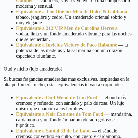
Gaultier
— caramelo, salvia y vetiver en una composición
moderna y sensual.
Equivalente a The One for Men de Dolce & Gabbana
—
tabaco, jengibre y cedro. Un amaderado oriental sobrio y
muy elegante.
Equivalente a 212 VIP Men de Carolina Herrera
—
vodka, lima y un fondo amaderado vibrante para las noches
que se recuerdan.
Equivalente a Invictus Victory de Paco Rabanne
— la
potencia de las maderas y la sal marina con un corazón
especiado triunfante.
Oud y nicho (lujo amaderado)
Si buscas fragancias amaderadas más exclusivas, inspiradas en la
alta perfumería nicho, estas equivalencias te van a sorprender:
Equivalente a Oud Wood de Tom Ford
— el oud más
cremoso y refinado, con sándalo y palo de rosa. Un lujo
unisex que enamora a los hombres.
Equivalente a Noir Extreme de Tom Ford
— mandarina,
cardamomo y un fondo ámbar amaderado goloso e
hipnótico.
Equivalente a Santal 33 de Le Labo
— el sándalo
cremoso convertido en culto, con cuero y cardamomo.