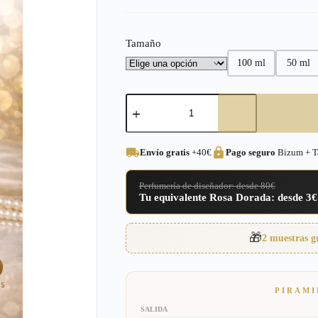
precios:
desde
Tamaño
3,00€
100 ml
50 ml
hasta
16,95€
Perfume
equivalente
a
Black
Afgano
Envío gratis
+40€
Pago seguro
Bizum + Ta
Nasomatto
Unisex
–
Perfumería de diseñador: desde 80€
12
Tu equivalente Rosa Dorada: desde 3€
cantidad
🎁
2 muestras g
PIRAMI
SALIDA