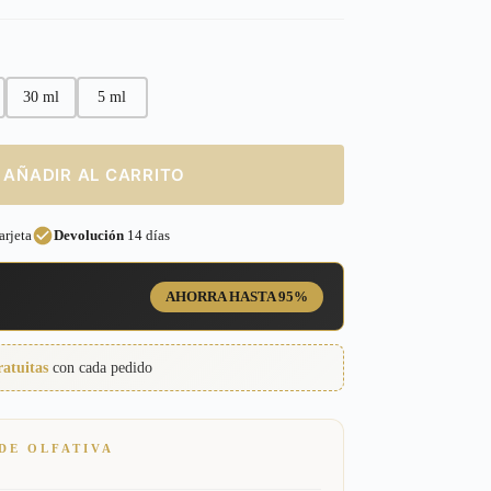
30 ml
5 ml
AÑADIR AL CARRITO
rjeta
Devolución
14 días
AHORRA HASTA 95%
ratuitas
con cada pedido
DE OLFATIVA