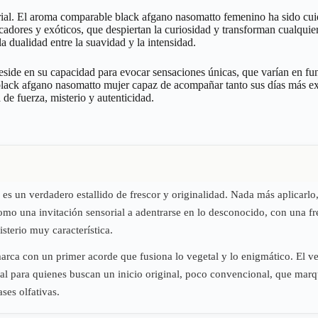
orial. El aroma comparable black afgano nasomatto femenino ha sido cuid
ocadores y exóticos, que despiertan la curiosidad y transforman cualqui
a dualidad entre la suavidad y la intensidad.
eside en su capacidad para evocar sensaciones únicas, que varían en fu
ar black afgano nasomatto mujer capaz de acompañar tanto sus días más 
 de fuerza, misterio y autenticidad.
es un verdadero estallido de frescor y originalidad. Nada más aplicarlo
mo una invitación sensorial a adentrarse en lo desconocido, con una fres
sterio muy característica.
arca con un primer acorde que fusiona lo vegetal y lo enigmático. El v
al para quienes buscan un inicio original, poco convencional, que marqu
ses olfativas.