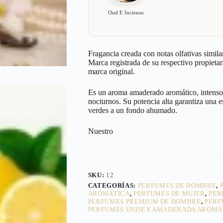
Oud E Incienso
Fragancia creada con notas olfativas simila
Marca registrada de su respectivo propietar
marca original.
Es un aroma amaderado aromático, intenso y
nocturnos. Su potencia alta garantiza una e
verdes a un fondo ahumado.
Nuestro
SKU:
12
CATEGORÍAS:
PERFUMES DE HOMBRE
,
AROMÁTICA
,
PERFUMES DE MUJER
,
PER
PERFUMES PREMIUM DE HOMBRE
,
PERF
PERFUMES UNISEX AMADERADA AROMÁ