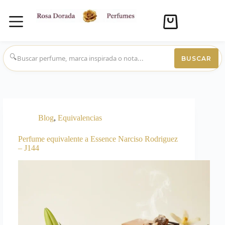
Carro
de
compra
Saltar
al
🔍
BUSCAR
contenido
Blog
,
Equivalencias
Perfume equivalente a Essence Narciso Rodriguez
– J144