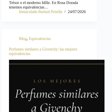
Trésor o el moderno Idôle. En Rosa Dorada
tenemos equivalencias…
Inmaculada Bartual Penella
24/07/2026
Blog
,
Equivalencias
Perfumes similares a Givenchy: las mejores
equivalencias