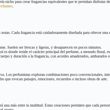
a nicho para crear fragancias equivalentes que te permitan disfrutar de
erfumes
.
 notas. Cada fragancia está cuidadosamente diseñada para ofrecer una e
fume. Suelen ser frescas y ligeras, y desaparecen en pocos minutos.
í es donde reside el carácter principal del perfume, a menudo floral, e
cuerpo y duración a la fragancia, con acordes amaderados, ambarados o
ativa. Los perfumistas exploran combinaciones poco convencionales, intr
icho que evocan paisajes, emociones, recuerdos o incluso obras de arte.
rá una más entre la multitud. Estas creaciones permiten que cada person
del aroma.