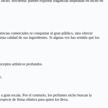
s nicho. Recuerda: puedes explorar fragancias inspiradas en nicho en
encias comerciales ni conquistar al gran público, sino ofrecer
ísima calidad de sus ingredientes. Si alguna vez has sentido que los
ceptos artísticos profundos.
e.
 gran escala. Por el contrario, los perfumes nicho buscan la
especie de firma olfativa para quien los lleva.