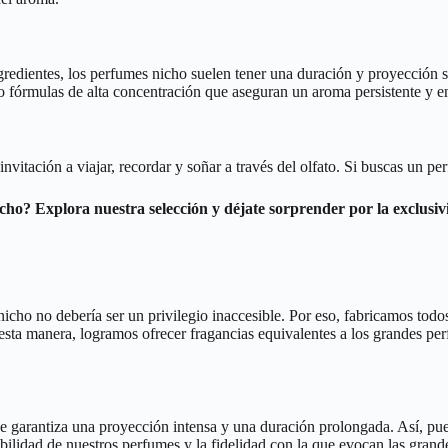
ingredientes, los perfumes nicho suelen tener una duración y proyección
do fórmulas de alta concentración que aseguran un aroma persistente y e
itación a viajar, recordar y soñar a través del olfato. Si buscas un per
icho? Explora nuestra selección y déjate sorprender por la exclus
ho no debería ser un privilegio inaccesible. Por eso, fabricamos todo
 esta manera, logramos ofrecer fragancias equivalentes a los grandes p
e garantiza una proyección intensa y una duración prolongada. Así, pued
bilidad de nuestros perfumes y la fidelidad con la que evocan las grand