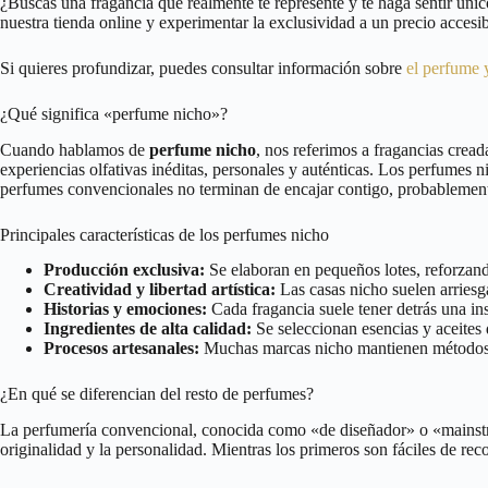
¿Buscas una fragancia que realmente te represente y te haga sentir úni
nuestra tienda online y experimentar la exclusividad a un precio accesi
Si quieres profundizar, puedes consultar información sobre
el perfume 
¿Qué significa «perfume nicho»?
Cuando hablamos de
perfume nicho
, nos referimos a fragancias cread
experiencias olfativas inéditas, personales y auténticas. Los perfumes n
perfumes convencionales no terminan de encajar contigo, probablement
Principales características de los perfumes nicho
Producción exclusiva:
Se elaboran en pequeños lotes, reforzand
Creatividad y libertad artística:
Las casas nicho suelen arriesg
Historias y emociones:
Cada fragancia suele tener detrás una ins
Ingredientes de alta calidad:
Se seleccionan esencias y aceites 
Procesos artesanales:
Muchas marcas nicho mantienen métodos de
¿En qué se diferencian del resto de perfumes?
La perfumería convencional, conocida como «de diseñador» o «mainstream
originalidad y la personalidad. Mientras los primeros son fáciles de rec