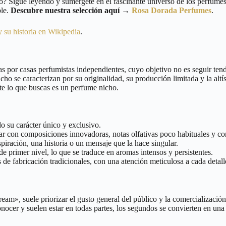
co? Sigue leyendo y sumérgete en el fascinante universo de los perfume
ble.
Descubre nuestra selección aquí →
Rosa Dorada Perfumes
.
y su historia en Wikipedia
.
as por casas perfumistas independientes, cuyo objetivo no es seguir tend
icho se caracterizan por su originalidad, su producción limitada y la alt
e lo que buscas es un perfume nicho.
o su carácter único y exclusivo.
ar con composiciones innovadoras, notas olfativas poco habituales y con
piración, una historia o un mensaje que la hace singular.
de primer nivel, lo que se traduce en aromas intensos y persistentes.
 fabricación tradicionales, con una atención meticulosa a cada detall
», suele priorizar el gusto general del público y la comercialización a
onocer y suelen estar en todas partes, los segundos se convierten en una 