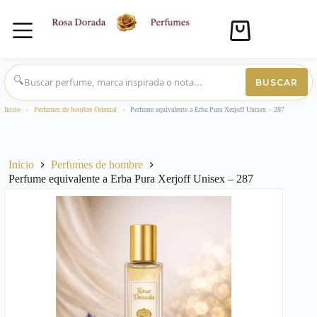
Carro
de
compra
Saltar
al
🔍
BUSCAR
contenido
Inicio
›
Perfumes de hombre Oriental
›
Perfume equivalente a Erba Pura Xerjoff Unisex – 287
Inicio
Perfumes de hombre
Perfume equivalente a Erba Pura Xerjoff Unisex – 287