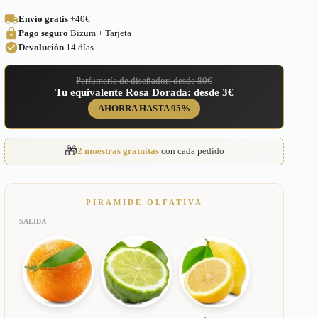
Erba
Envío gratis
+40€
Pura
Pago seguro
Bizum + Tarjeta
Xerjoff
Unisex
Devolución
14 días
–
287
Perfumería de diseñador: desde 80€
cantidad
Tu equivalente Rosa Dorada: desde 3€
AHORRA HASTA 95%
🎁
2 muestras gratuitas
con cada pedido
PIRAMIDE OLFATIVA
SALIDA