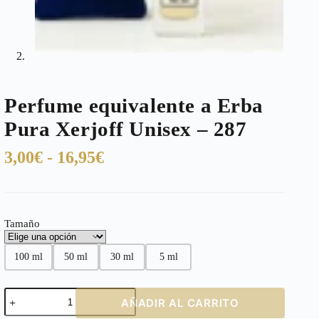
Perfume equivalente a Erba
Pura Xerjoff Unisex – 287
Rango
3,00
€
-
16,95
€
de
precios:
desde
Tamaño
3,00€
hasta
100 ml
50 ml
30 ml
5 ml
16,95€
Perfume
AÑADIR AL CARRITO
equivalente
a