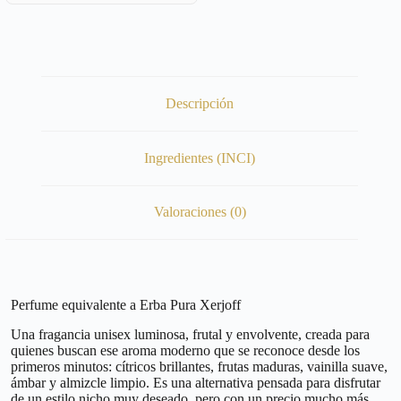
Descripción
Ingredientes (INCI)
Valoraciones (0)
Perfume equivalente a Erba Pura Xerjoff
Una fragancia unisex luminosa, frutal y envolvente, creada para
quienes buscan ese aroma moderno que se reconoce desde los
primeros minutos: cítricos brillantes, frutas maduras, vainilla suave,
ámbar y almizcle limpio. Es una alternativa pensada para disfrutar
de un estilo nicho muy deseado, pero con un precio mucho más