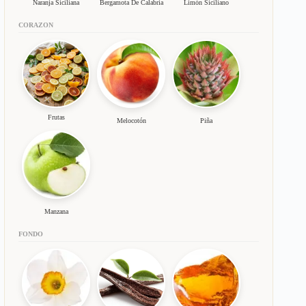
Naranja Siciliana
Bergamota De Calabria
Limón Siciliano
CORAZON
Frutas
Melocotón
Piña
Manzana
FONDO