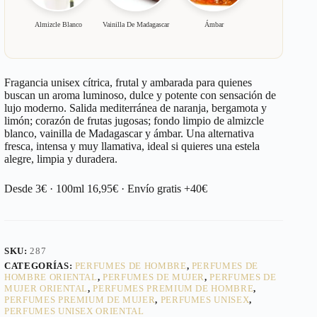
Almizcle Blanco
Vainilla De Madagascar
Ámbar
Fragancia unisex cítrica, frutal y ambarada para quienes
buscan un aroma luminoso, dulce y potente con sensación de
lujo moderno. Salida mediterránea de naranja, bergamota y
limón; corazón de frutas jugosas; fondo limpio de almizcle
blanco, vainilla de Madagascar y ámbar. Una alternativa
fresca, intensa y muy llamativa, ideal si quieres una estela
alegre, limpia y duradera.
Desde 3€ · 100ml 16,95€ · Envío gratis +40€
SKU:
287
CATEGORÍAS:
PERFUMES DE HOMBRE
,
PERFUMES DE
HOMBRE ORIENTAL
,
PERFUMES DE MUJER
,
PERFUMES DE
MUJER ORIENTAL
,
PERFUMES PREMIUM DE HOMBRE
,
PERFUMES PREMIUM DE MUJER
,
PERFUMES UNISEX
,
PERFUMES UNISEX ORIENTAL