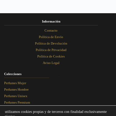
la
la
la
la
página
página
página
página
de
de
de
de
producto
producto
producto
producto
Información
Contacto
Política de Envío
Política de Devolución
Política de Privacidad
Política de Cookies
Aviso Legal
Colecciones
Rosa Dorada
Perfumes Mujer
Perfumes Hombre
Perfumes Unisex
Perfumes Premium
Más Vendidos
utilizamos cookies propias y de terceros con finalidad exclusivamente