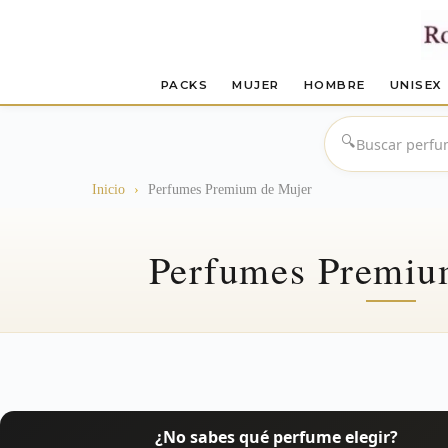
PACKS
MUJER
HOMBRE
UNISEX
Saltar
al
🔍
contenido
Inicio
›
Perfumes Premium de Mujer
Perfumes Premiu
¿No sabes qué perfume elegir?