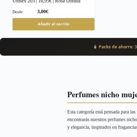
Unisex 203 | 16,95€ | Rosa Dorada
€
Este
Añadir al carrito
producto
tiene
múltiples
variantes.
🧴
Packs de ahorro:
3
Las
opciones
se
pueden
elegir
en
la
página
Perfumes nicho muje
de
producto
Esta categoría está pensada para la
encontrarás nuestros perfumes nich
y elegancia, inspirados en fraganci