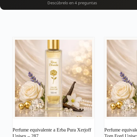
Descúbrelo en 4 preguntas
Perfume equivalente a Erba Pura Xerjoff
Perfume equivale
Unisex – 287
Tom Ford Unise