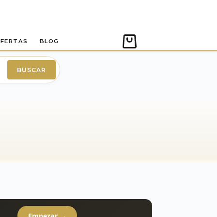
FERTAS
BLOG
Carro
de
compra
BUSCAR
Empezar →