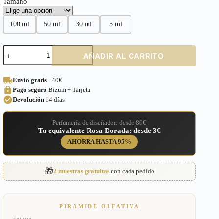
Tamaño
100 ml
50 ml
30 ml
5 ml
Perfume
AÑADIR AL CARRITO
equivalente
a
Red
Envío gratis
+40€
Aoud
Pago seguro
Bizum + Tarjeta
Collection
Montale
Devolución
14 días
Unisex
–
Perfumería de diseñador: desde 80€
U11
Tu equivalente Rosa Dorada: desde 3€
cantidad
AHORRA HASTA 95%
🎁
2 muestras gratuitas
con cada pedido
PIRAMIDE OLFATIVA