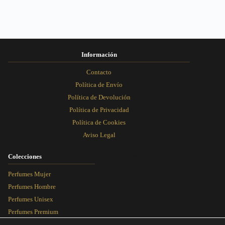
en
en
en
en
la
la
la
la
página
página
página
página
de
de
de
de
producto
producto
producto
producto
Información
Contacto
Política de Envío
Política de Devolución
Política de Privacidad
Política de Cookies
Aviso Legal
Colecciones
Rosa Dorada
Perfumes Mujer
Perfumes Hombre
Perfumes Unisex
Perfumes Premium
Más Vendidos