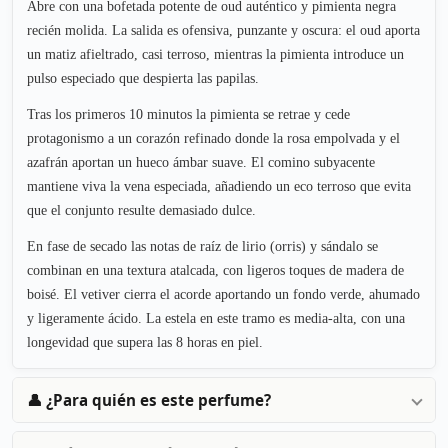
Abre con una bofetada potente de oud auténtico y pimienta negra
recién molida. La salida es ofensiva, punzante y oscura: el oud aporta
un matiz afieltrado, casi terroso, mientras la pimienta introduce un
pulso especiado que despierta las papilas.
Tras los primeros 10 minutos la pimienta se retrae y cede
protagonismo a un corazón refinado donde la rosa empolvada y el
azafrán aportan un hueco ámbar suave. El comino subyacente
mantiene viva la vena especiada, añadiendo un eco terroso que evita
que el conjunto resulte demasiado dulce.
En fase de secado las notas de raíz de lirio (orris) y sándalo se
combinan en una textura atalcada, con ligeros toques de madera de
boisé. El vetiver cierra el acorde aportando un fondo verde, ahumado
y ligeramente ácido. La estela en este tramo es media-alta, con una
longevidad que supera las 8 horas en piel.
👤 ¿Para quién es este perfume?