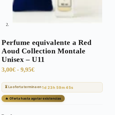
Perfume equivalente a Red
Aoud Collection Montale
Unisex – U11
Rango
3,00
€
-
9,95
€
de
precios:
⏳ La oferta termina en
1d 23h 59m 44s
desde
3,00€
🔥 Oferta hasta agotar existencias
hasta
9,95€