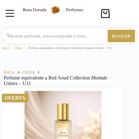
Carro
de
compra
Saltar
al
🔍
BUSCAR
contenido
Inicio
›
Oferta
›
Perfume equivalente a Red Aoud Collection Montale Unisex – U11
Inicio
Oferta
Perfume equivalente a Red Aoud Collection Montale
Unisex – U11
OFERTA