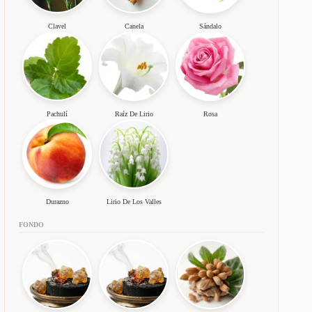
Clavel
Canela
Sándalo
Pachulí
Raíz De Lirio
Rosa
Durazno
Lirio De Los Valles
FONDO