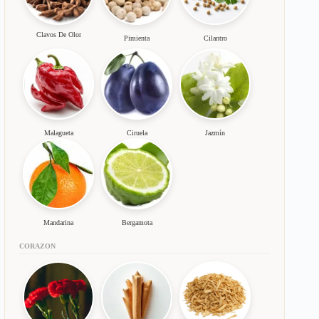
Clavos De Olor
Pimienta
Cilantro
Malagueta
Ciruela
Jazmín
Mandarina
Bergamota
CORAZON