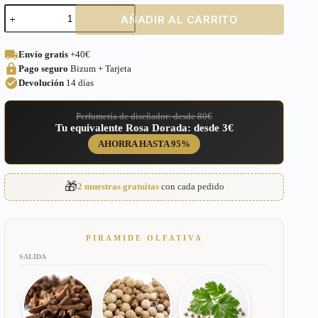
Perfume
AÑADIR AL CARRITO
equivalente
a
Opium
Envío gratis
+40€
Yves
Pago seguro
Bizum + Tarjeta
Saint
Laurent
Devolución
14 días
para
Mujer
Perfumería de diseñador: desde 80€
–
Tu equivalente Rosa Dorada: desde 3€
195
cantidad
AHORRA HASTA 95%
🎁
2 muestras gratuitas
con cada pedido
PIRAMIDE OLFATIVA
SALIDA