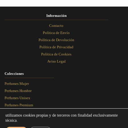
de
de
de
de
producto
producto
producto
producto
Información
Contacto
Política de Envío
Política de Devolución
Política de Privacidad
Política de Cookies
Aviso Legal
Colecciones
Rosa Dorada
Perfumes Mujer
Perfumes Hombre
Perfumes Unisex
Perfumes Premium
Más Vendidos
utilizamos cookies propias y de terceros con finalidad exclusivamente
técnica.
Blog