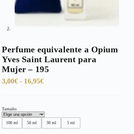
Perfume equivalente a Opium
Yves Saint Laurent para
Mujer – 195
Rango
3,00
€
-
16,95
€
de
precios:
desde
Tamaño
3,00€
hasta
100 ml
50 ml
30 ml
5 ml
16,95€