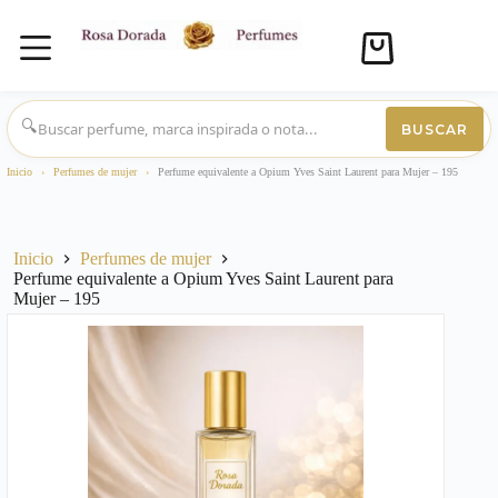
Carro
de
compra
Saltar
al
🔍
BUSCAR
contenido
Inicio
›
Perfumes de mujer
›
Perfume equivalente a Opium Yves Saint Laurent para Mujer – 195
Inicio
Perfumes de mujer
Perfume equivalente a Opium Yves Saint Laurent para
Mujer – 195