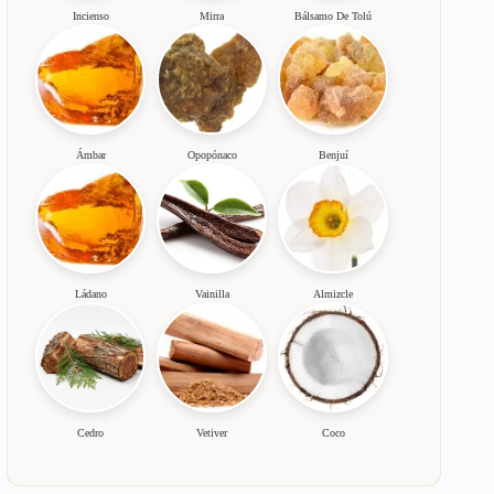
Incienso
Mirra
Bálsamo De Tolú
Ámbar
Opopónaco
Benjuí
Ládano
Vainilla
Almizcle
Cedro
Vetiver
Coco