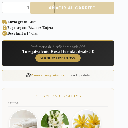
Perfume
AÑADIR AL CARRITO
equivalente
a
Chanel
Envío gratis
+40€
Nº
Pago seguro
Bizum + Tarjeta
5
Premiere
Devolución
14 días
2015
para
Perfumería de diseñador: desde 80€
Mujer
Tu equivalente Rosa Dorada: desde 3€
–
279
AHORRA HASTA 95%
cantidad
🎁
2 muestras gratuitas
con cada pedido
PIRAMIDE OLFATIVA
SALIDA