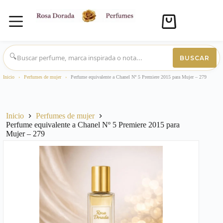
Carro
de
compra
Saltar
al
🔍
BUSCAR
contenido
Inicio
›
Perfumes de mujer
›
Perfume equivalente a Chanel Nº 5 Premiere 2015 para Mujer – 279
Inicio
Perfumes de mujer
Perfume equivalente a Chanel Nº 5 Premiere 2015 para
Mujer – 279