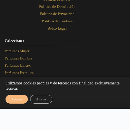
Política de Devolución
Política de Privacidad
Política de Cookies
Aviso Legal
Colecciones
Rosa Dorada
Perfumes Mujer
Perfumes Hombre
Perfumes Unisex
Perfumes Premium
Más Vendidos
utilizamos cookies propias y de terceros con finalidad exclusivamente
técnica.
Blog
Aceptar
Ajustes
Artículos
Equivalencias
Rango de precios: desde 3,00€ hasta 1
3,00
€
-
16,95
€
Seleccionar talla
Rosa Dorada Perfumes © 2026 - Todos los derechos reservados