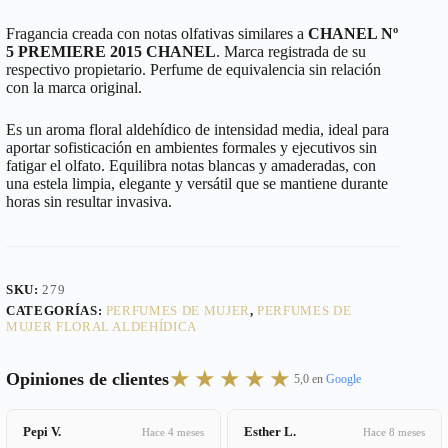
Fragancia creada con notas olfativas similares a
CHANEL Nº
5 PREMIERE 2015 CHANEL
. Marca registrada de su
respectivo propietario. Perfume de equivalencia sin relación
con la marca original.
Es un aroma floral aldehídico de intensidad media, ideal para
aportar sofisticación en ambientes formales y ejecutivos sin
fatigar el olfato. Equilibra notas blancas y amaderadas, con
una estela limpia, elegante y versátil que se mantiene durante
horas sin resultar invasiva.
SKU:
279
CATEGORÍAS:
PERFUMES DE MUJER
,
PERFUMES DE
MUJER FLORAL ALDEHÍDICA
★★★★★
Opiniones de clientes
5,0 en
Google
Pepi V.
Esther L.
Hace 4 meses
Hace 8 meses