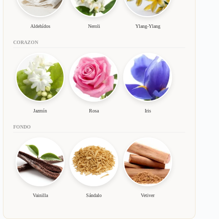
Aldehídos
Neroli
Ylang-Ylang
CORAZON
Jazmín
Rosa
Iris
FONDO
Vainilla
Sándalo
Vetiver