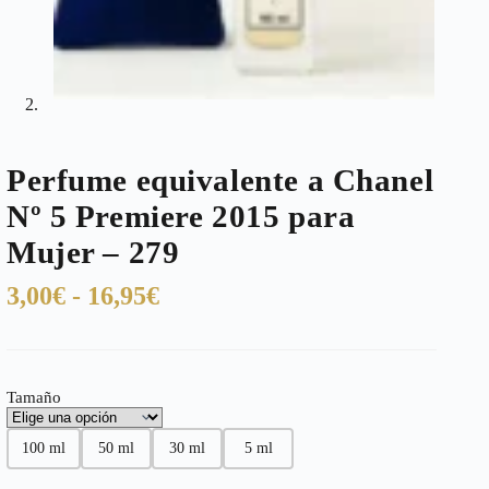
Perfume equivalente a Chanel
Nº 5 Premiere 2015 para
Mujer – 279
Rango
3,00
€
-
16,95
€
de
precios:
desde
Tamaño
3,00€
hasta
100 ml
50 ml
30 ml
5 ml
16,95€