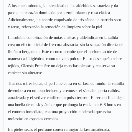
A los cinco minutos, la intensidad de los aldehídos se suaviza y da
paso a un corazón dominado por jazmín blanco y rosa clásica.
Adicionalmente, un acorde empolvado de iris añade un barrido seco
y terso, reforzando la sensación de limpieza sobre la piel.
La soluble combinación de notas cítricas y aldehídicas en la salida
crea un efecto inicial de frescura abstracta, sin la sensación directa de
limón o bergamota. Este recurso permite que el perfume actúe de
manera casi higiénica, como un velo pulcro. En su desempeño sobre
tejidos, Olensia Première no deja manchas oleosas y conserva su
carácter sin alterarse.
Tras dos o tres horas, el perfume entra en su fase de fondo: la vainilla
desemboca en un tono lechoso y cremoso, el sándalo aporta calidez
amaderada y el vetiver confiere un pulso terroso. El secado final deja
una huella de musk y ámbar que prolonga la estela por 6-8 horas en
el entorno inmediato, con una proyección moderada que evita
molestias en espacios cerrados.
En pieles secas el perfume conserva mejor la fase amaderada,