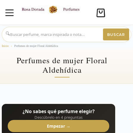
Carro
de
compra
Saltar
al
🔍
BUSCAR
contenido
Inicio
›
Perfumes de mujer Floral Aldehídica
Perfumes de mujer Floral
Aldehídica
¿No sabes qué perfume elegir?
Descúbrelo en 4 preguntas
Empezar →