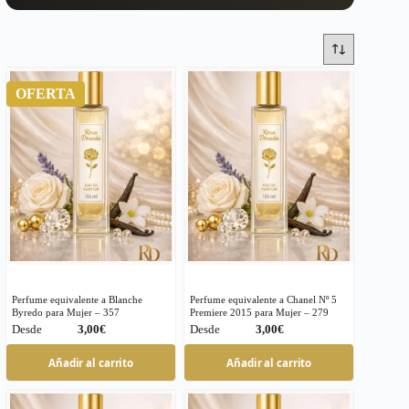
OFERTA
Perfume equivalente a Blanche
Perfume equivalente a Chanel Nº 5
Byredo para Mujer – 357
Premiere 2015 para Mujer – 279
€
€
Este
Este
Añadir al carrito
Añadir al carrito
producto
producto
tiene
tiene
múltiples
múltiples