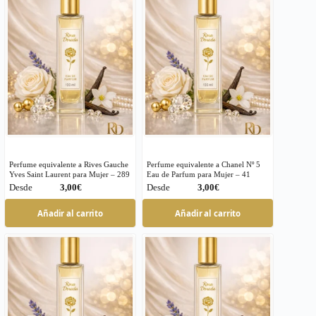
variantes.
variantes.
Las
Las
opciones
opciones
se
se
pueden
pueden
elegir
elegir
en
en
la
la
página
página
de
de
producto
producto
Perfume equivalente a Rives Gauche
Perfume equivalente a Chanel Nº 5
Yves Saint Laurent para Mujer – 289
Eau de Parfum para Mujer – 41
€
€
Este
Este
Añadir al carrito
Añadir al carrito
producto
producto
tiene
tiene
múltiples
múltiples
variantes.
variantes.
Las
Las
opciones
opciones
se
se
pueden
pueden