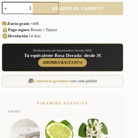
Perfume
AÑADIR AL CARRITO
equivalente
a
Chanel
Envío gratis
+40€
Nº
Pago seguro
Bizum + Tarjeta
5
Eau
Devolución
14 días
de
Parfum
Perfumería de diseñador: desde 80€
para
Tu equivalente Rosa Dorada: desde 3€
Mujer
–
AHORRA HASTA 95%
41
cantidad
🎁
2 muestras gratuitas
con cada pedido
PIRAMIDE OLFATIVA
SALIDA