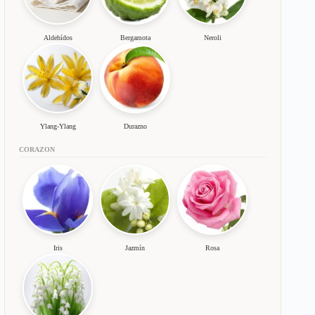
Aldehídos
Bergamota
Neroli
Ylang-Ylang
Durazno
CORAZON
Iris
Jazmín
Rosa