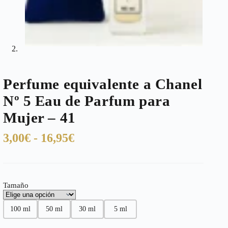
Perfume equivalente a Chanel
Nº 5 Eau de Parfum para
Mujer – 41
Rango
3,00
€
-
16,95
€
de
precios:
desde
Tamaño
3,00€
hasta
100 ml
50 ml
30 ml
5 ml
16,95€