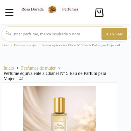
Carro
de
compra
Saltar
al
🔍
BUSCAR
contenido
Inicio
›
Perfumes de mujer
›
Perfume equivalente a Chanel Nº 5 Eau de Parfum para Mujer – 41
Inicio
Perfumes de mujer
Perfume equivalente a Chanel Nº 5 Eau de Parfum para
Mujer – 41