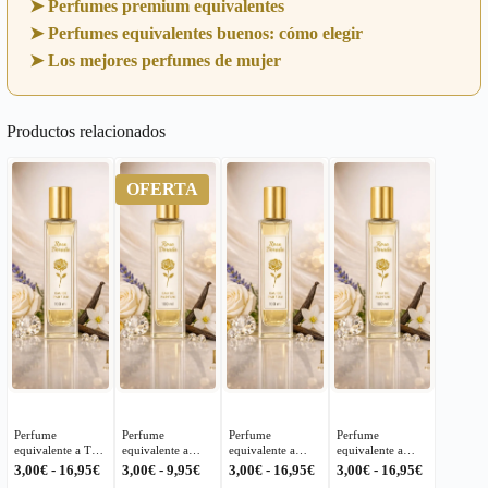
➤ Perfumes premium equivalentes
➤ Perfumes equivalentes buenos: cómo elegir
➤ Los mejores perfumes de mujer
Productos relacionados
OFERTA
Perfume
Perfume
Perfume
Perfume
equivalente a This
equivalente a
equivalente a
equivalente a
Is Him Zadig &
Invite Only
Opium Yves Saint
Dolce & Gabbana
Rango
Rango
Rango
Rango
3,00
€
-
16,95
€
3,00
€
-
9,95
€
3,00
€
-
16,95
€
3,00
€
-
16,95
€
Voltaire para
Amber 23 Kayali
Laurent para
para Mujer – 55
de
de
de
de