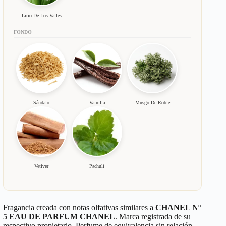
Lirio De Los Valles
FONDO
Sándalo
Vainilla
Musgo De Roble
Vetiver
Pachulí
Fragancia creada con notas olfativas similares a
CHANEL Nº
5 EAU DE PARFUM CHANEL
. Marca registrada de su
respectivo propietario. Perfume de equivalencia sin relación