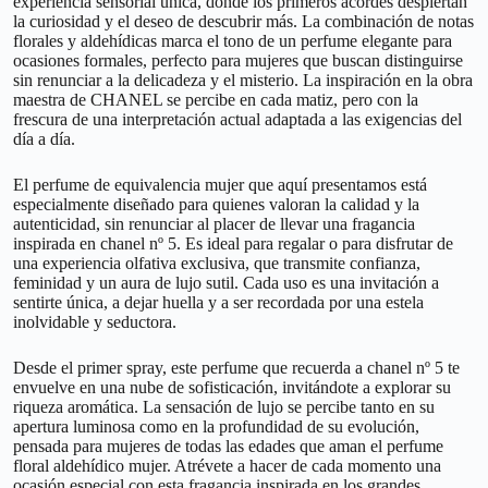
experiencia sensorial única, donde los primeros acordes despiertan
la curiosidad y el deseo de descubrir más. La combinación de notas
florales y aldehídicas marca el tono de un perfume elegante para
ocasiones formales, perfecto para mujeres que buscan distinguirse
sin renunciar a la delicadeza y el misterio. La inspiración en la obra
maestra de CHANEL se percibe en cada matiz, pero con la
frescura de una interpretación actual adaptada a las exigencias del
día a día.
El perfume de equivalencia mujer que aquí presentamos está
especialmente diseñado para quienes valoran la calidad y la
autenticidad, sin renunciar al placer de llevar una fragancia
inspirada en chanel nº 5. Es ideal para regalar o para disfrutar de
una experiencia olfativa exclusiva, que transmite confianza,
feminidad y un aura de lujo sutil. Cada uso es una invitación a
sentirte única, a dejar huella y a ser recordada por una estela
inolvidable y seductora.
Desde el primer spray, este perfume que recuerda a chanel nº 5 te
envuelve en una nube de sofisticación, invitándote a explorar su
riqueza aromática. La sensación de lujo se percibe tanto en su
apertura luminosa como en la profundidad de su evolución,
pensada para mujeres de todas las edades que aman el perfume
floral aldehídico mujer. Atrévete a hacer de cada momento una
ocasión especial con esta fragancia inspirada en los grandes