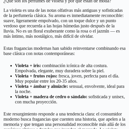
¿Qué son los perfumes de violeta y por qué están de moda?
La violeta es una de las notas olfativas más antiguas y sofisticadas
de la perfumería clásica. Su aroma es inmediatamente reconocible:
suave, ligeramente empolvado, con un toque dulce y un punto
verdoso que recuerda a las hojas húmedas justo después de la
lluvia. No es un floral exuberante como la rosa o el jazmín — es
más íntimo, más nostálgico, más difícil de olvidar.
Estas fragancias modernas han sabido reinventarse combinando esa
base clásica con notas contemporáneas:
Violeta + iris:
combinación icónica de alta costura.
Empolvada, elegante, muy duradera sobre la piel.
Violeta + frutos rojos:
fresca, joven, perfecta para el día.
Muy popular entre los 20-35 años.
Violeta + ámbar y almizcle:
sensual, envolvente, ideal para
la noche.
Violeta + madera de cedro o sándalo:
sofisticada y unisex,
con mucha proyección.
Este resurgimiento responde a una tendencia clara: el consumidor
moderno busca fragancias que cuenten una historia, que apelen a la
memoria y que tengan una personalidad reconocible más allá de los