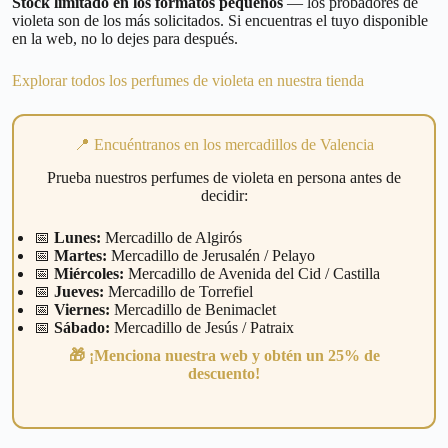
Stock limitado en los formatos pequeños
— los probadores de
violeta son de los más solicitados. Si encuentras el tuyo disponible
en la web, no lo dejes para después.
Explorar todos los perfumes de violeta en nuestra tienda
📍 Encuéntranos en los mercadillos de Valencia
Prueba nuestros perfumes de violeta en persona antes de
decidir:
📅
Lunes:
Mercadillo de Algirós
📅
Martes:
Mercadillo de Jerusalén / Pelayo
📅
Miércoles:
Mercadillo de Avenida del Cid / Castilla
📅
Jueves:
Mercadillo de Torrefiel
📅
Viernes:
Mercadillo de Benimaclet
📅
Sábado:
Mercadillo de Jesús / Patraix
🎁 ¡Menciona nuestra web y obtén un 25% de
descuento!