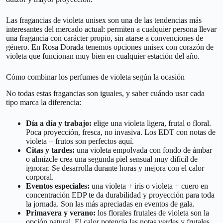
Las fragancias de violeta unisex son una de las tendencias más
interesantes del mercado actual: permiten a cualquier persona llevar
una fragancia con carácter propio, sin atarse a convenciones de
género. En Rosa Dorada tenemos opciones unisex con corazón de
violeta que funcionan muy bien en cualquier estación del año.
Cómo combinar los perfumes de violeta según la ocasión
No todas estas fragancias son iguales, y saber cuándo usar cada
tipo marca la diferencia:
Día a día y trabajo:
elige una violeta ligera, frutal o floral.
Poca proyección, fresca, no invasiva. Los EDT con notas de
violeta + frutos son perfectos aquí.
Citas y tardes:
una violeta empolvada con fondo de ámbar
o almizcle crea una segunda piel sensual muy difícil de
ignorar. Se desarrolla durante horas y mejora con el calor
corporal.
Eventos especiales:
una violeta + iris o violeta + cuero en
concentración EDP te da durabilidad y proyección para toda
la jornada. Son las más apreciadas en eventos de gala.
Primavera y verano:
los florales frutales de violeta son la
opción natural. El calor potencia las notas verdes y frutales.