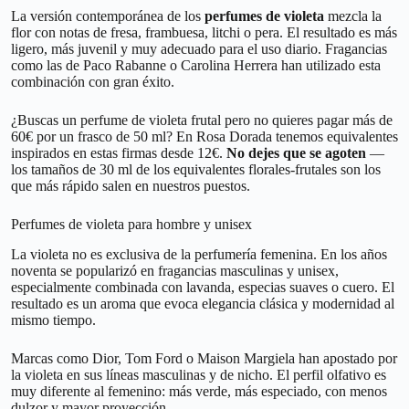
La versión contemporánea de los
perfumes de violeta
mezcla la
flor con notas de fresa, frambuesa, litchi o pera. El resultado es más
ligero, más juvenil y muy adecuado para el uso diario. Fragancias
como las de Paco Rabanne o Carolina Herrera han utilizado esta
combinación con gran éxito.
¿Buscas un perfume de violeta frutal pero no quieres pagar más de
60€ por un frasco de 50 ml? En Rosa Dorada tenemos equivalentes
inspirados en estas firmas desde 12€.
No dejes que se agoten
—
los tamaños de 30 ml de los equivalentes florales-frutales son los
que más rápido salen en nuestros puestos.
Perfumes de violeta para hombre y unisex
La violeta no es exclusiva de la perfumería femenina. En los años
noventa se popularizó en fragancias masculinas y unisex,
especialmente combinada con lavanda, especias suaves o cuero. El
resultado es un aroma que evoca elegancia clásica y modernidad al
mismo tiempo.
Marcas como Dior, Tom Ford o Maison Margiela han apostado por
la violeta en sus líneas masculinas y de nicho. El perfil olfativo es
muy diferente al femenino: más verde, más especiado, con menos
dulzor y mayor proyección.