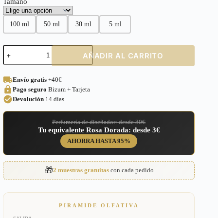
Tamaño
100 ml
50 ml
30 ml
5 ml
Perfume
AÑADIR AL CARRITO
equivalente
a
Boss
Envío gratis
+40€
Bottled
Pago seguro
Bizum + Tarjeta
Night
para
Devolución
14 días
Hombre
–
Perfumería de diseñador: desde 80€
J22
Tu equivalente Rosa Dorada: desde 3€
cantidad
AHORRA HASTA 95%
🎁
2 muestras gratuitas
con cada pedido
PIRAMIDE OLFATIVA