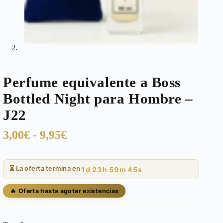
Perfume equivalente a Boss
Bottled Night para Hombre –
J22
Rango
3,00
€
-
9,95
€
de
precios:
⏳ La oferta termina en
1d 23h 59m 44s
desde
3,00€
🔥 Oferta hasta agotar existencias
hasta
9,95€