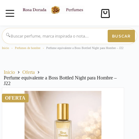
Carro
de
compra
Saltar
al
🔍
BUSCAR
contenido
Inicio
›
Perfumes de hombre
›
Perfume equivalente a Boss Bottled Night para Hombre – J22
Inicio
Oferta
Perfume equivalente a Boss Bottled Night para Hombre –
J22
OFERTA