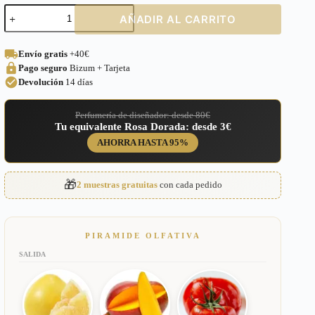
Perfume
AÑADIR AL CARRITO
equivalente
a
Un
Envío gratis
+40€
Jardin
Pago seguro
Bizum + Tarjeta
Sur
le
Devolución
14 días
Nil
Hermes
Perfumería de diseñador: desde 80€
Unisex
Tu equivalente Rosa Dorada: desde 3€
–
U2
AHORRA HASTA 95%
cantidad
🎁
2 muestras gratuitas
con cada pedido
PIRAMIDE OLFATIVA
SALIDA