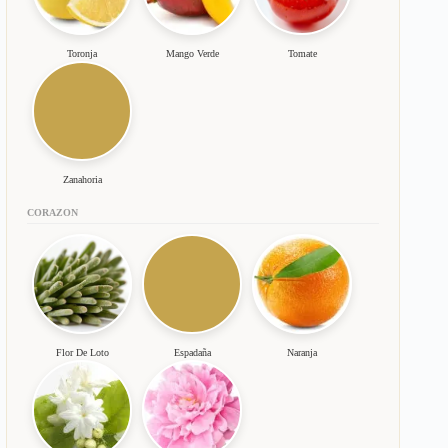
Toronja
Mango Verde
Tomate
Zanahoria
CORAZON
Flor De Loto
Espadaña
Naranja