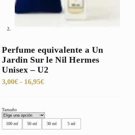
Perfume equivalente a Un
Jardin Sur le Nil Hermes
Unisex – U2
Rango
3,00
€
-
16,95
€
de
precios:
desde
Tamaño
3,00€
hasta
100 ml
50 ml
30 ml
5 ml
16,95€