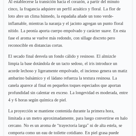
Al establecerse la transición hacia el corazón, a partir del minuto
cinco, la fragancia adquiere un perfil acuático y floral. La flor de
loto abre un clima húmedo, la espadaña añade un tono verde-
inflamable, mientras la naranja y el jacinto agregan un punto floral
nítido. La peonía aporta cuerpo empolvado y carácter suave. En esta
fase el aroma se vuelve más redondo, con sillage discreto pero
reconocible en distancias cortas.
El secado final desvela un fondo cálido y resinoso. El almizcle
limpia la base dotándola de un tacto sedoso, el iris introduce un
acorde lechoso y ligeramente empolvado, el incienso genera un matiz
ambarino balsámico y el ládano refuerza la textura resinosa. La
canela aparece al final en pequeños toques especiados que aportan
profundidad sin calentar en exceso. La longevidad es moderada, entre
4 y 6 horas según química de piel.
La proyección se mantiene contenida durante la primera hora,
limitada a un metro aproximadamente, para luego convertirse en halo
cercano. No es un aroma de “trayectoria larga” ni de alta estela, se
comporta como un eau de toilette cotidiano. En piel grasa puede