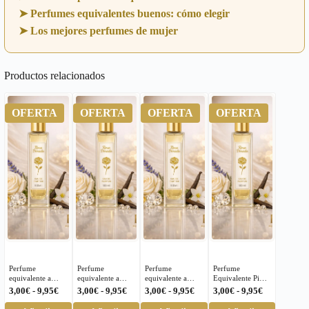
➤ Perfumes equivalentes buenos: cómo elegir
➤ Los mejores perfumes de mujer
Productos relacionados
OFERTA
OFERTA
OFERTA
OFERTA
Perfume
Perfume
Perfume
Perfume
equivalente a
equivalente a
equivalente a
Equivalente Pi
Stronger With
Invite Only
Aqua Pour
Givenchy
Rango
Rango
Rango
Rango
3,00
€
-
9,95
€
3,00
€
-
9,95
€
3,00
€
-
9,95
€
3,00
€
-
9,95
€
You Absolutely
Amber 23 Kayali
Homme Bvlgari
Hombre 240 |
de
de
de
de
Este
Este
Este
Este
para Hombre –
Fragrances
para Hombre –
16,95€ | Rosa