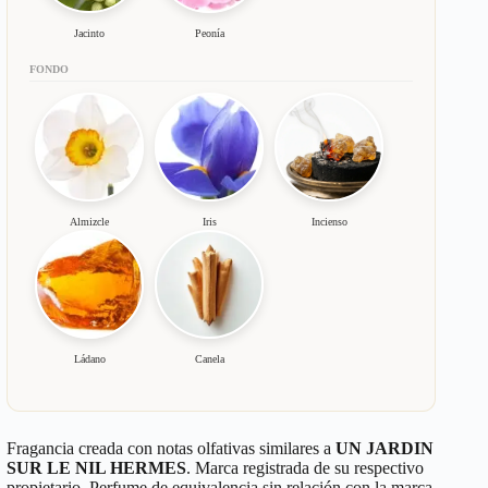
Jacinto
Peonía
FONDO
Almizcle
Iris
Incienso
Ládano
Canela
Fragancia creada con notas olfativas similares a
UN JARDIN
SUR LE NIL HERMES
. Marca registrada de su respectivo
propietario. Perfume de equivalencia sin relación con la marca