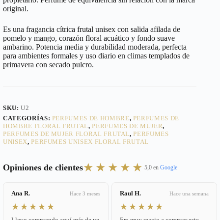
original.
Es una fragancia cítrica frutal unisex con salida afilada de
pomelo y mango, corazón floral acuático y fondo suave
ambarino. Potencia media y durabilidad moderada, perfecta
para ambientes formales y uso diario en climas templados de
primavera con secado pulcro.
SKU:
U2
CATEGORÍAS:
PERFUMES DE HOMBRE
,
PERFUMES DE
HOMBRE FLORAL FRUTAL
,
PERFUMES DE MUJER
,
PERFUMES DE MUJER FLORAL FRUTAL
,
PERFUMES
UNISEX
,
PERFUMES UNISEX FLORAL FRUTAL
★★★★★
Opiniones de clientes
5,0 en
Google
Ana R.
Raul H.
Hace 3 meses
Hace una semana
★★★★★
★★★★★
Llevo comprando aquí más de un
Era muy reacio a comprar este