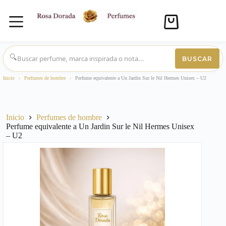
Carro
de
compra
Saltar
al
🔍
BUSCAR
contenido
Inicio
›
Perfumes de hombre
›
Perfume equivalente a Un Jardin Sur le Nil Hermes Unisex – U2
Inicio
Perfumes de hombre
Perfume equivalente a Un Jardin Sur le Nil Hermes Unisex
– U2