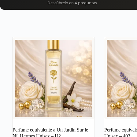
Descúbrelo en 4 preguntas
Perfume equivalente a Un Jardin Sur le
Perfume equival
Nil Hermes Unisex – U2
Unisex – 403