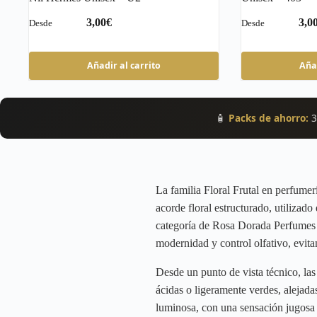
€
Este
Este
Añadir al carrito
Añad
producto
producto
tiene
tiene
múltiples
múltiples
variantes.
variantes.
🧴
Packs de ahorro:
3
Las
Las
opciones
opciones
se
se
pueden
pueden
elegir
elegir
en
en
La familia Floral Frutal en perfumerí
la
la
acorde floral estructurado, utilizad
página
página
de
de
categoría de Rosa Dorada Perfumes s
producto
producto
modernidad y control olfativo, evit
Desde un punto de vista técnico, las 
ácidas o ligeramente verdes, alejada
luminosa, con una sensación jugosa y