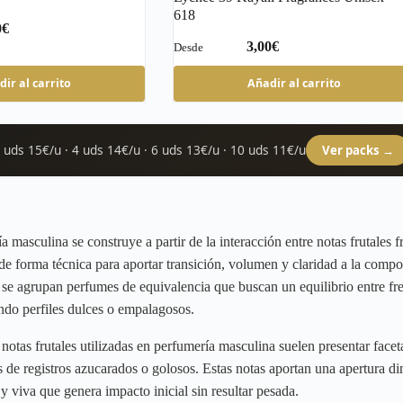
618
€
€
Este
ir al carrito
Añadir al carrito
producto
tiene
múltiples
variantes.
 uds 15€/u · 4 uds 14€/u · 6 uds 13€/u · 10 uds 11€/u
Ver packs →
Las
opciones
se
pueden
elegir
en
a masculina se construye a partir de la interacción entre notas frutales f
la
o de forma técnica para aportar transición, volumen y claridad a la compo
página
de
e agrupan perfumes de equivalencia que buscan un equilibrio entre fre
producto
ando perfiles dulces o empalagosos.
notas frutales utilizadas en perfumería masculina suelen presentar faceta
s de registros azucarados o golosos. Estas notas aportan una apertura d
 viva que genera impacto inicial sin resultar pesada.