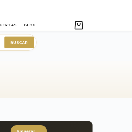
FERTAS
BLOG
Carro
de
compra
BUSCAR
Empezar →