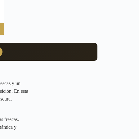
rescas y un
sición. En esta
scura,
s frescas,
inámica y