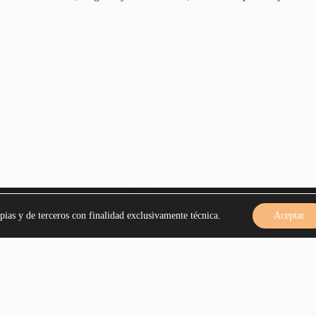
Rosa Dorada
pias y de terceros con finalidad exclusivamente técnica.
Aceptar
er
bre
sex
mium