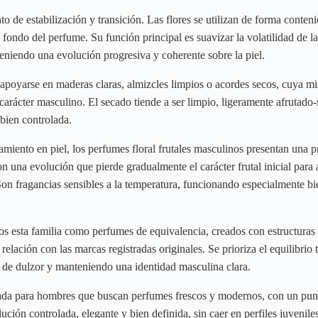
o de estabilización y transición. Las flores se utilizan de forma conten
el fondo del perfume. Su función principal es suavizar la volatilidad de la
eniendo una evolución progresiva y coherente sobre la piel.
 apoyarse en maderas claras, almizcles limpios o acordes secos, cuya misi
 carácter masculino. El secado tiende a ser limpio, ligeramente afrutado
 bien controlada.
amiento en piel, los perfumes floral frutales masculinos presentan una 
on una evolución que pierde gradualmente el carácter frutal inicial para 
Son fragancias sensibles a la temperatura, funcionando especialmente bi
esta familia como perfumes de equivalencia, creados con estructuras 
 relación con las marcas registradas originales. Se prioriza el equilibrio 
s de dulzor y manteniendo una identidad masculina clara.
icada para hombres que buscan perfumes frescos y modernos, con un pu
ción controlada, elegante y bien definida, sin caer en perfiles juvenil