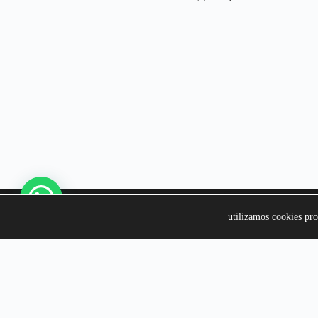
Información
Colecciones
utilizamos cookies pro
Contacto
Perfumes Muj
Política de Envío
Perfumes Hom
Política de Devolución
Perfumes Uni
Política de Privacidad
Perfumes Pre
Política de Cookies
Más Vendidos
Aviso Legal
Rosa Dorada Perfumes © 2026 - Todos
los derechos reservados