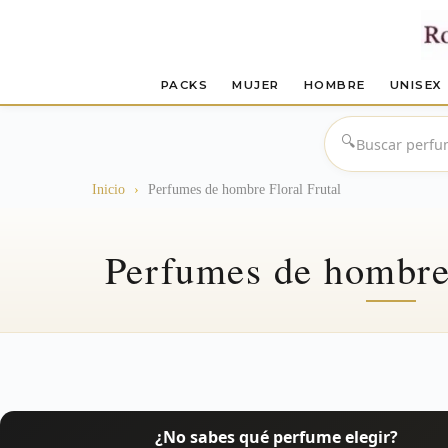
PACKS
MUJER
HOMBRE
UNISEX
Saltar
al
🔍
contenido
Inicio
›
Perfumes de hombre Floral Frutal
Perfumes de hombre 
¿No sabes qué perfume elegir?