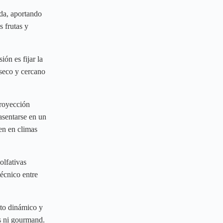
ida, aportando
s frutas y
ón es fijar la
-seco y cercano
proyección
asentarse en un
en en climas
olfativas
técnico entre
nto dinámico y
es ni gourmand.