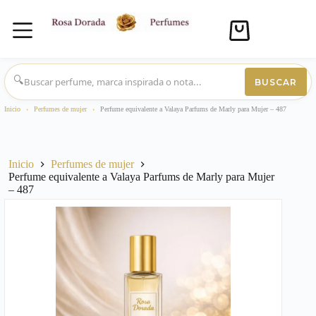
Carro
de
compra
Saltar
al
🔍
BUSCAR
contenido
Inicio
›
Perfumes de mujer
›
Perfume equivalente a Valaya Parfums de Marly para Mujer – 487
Inicio
Perfumes de mujer
Perfume equivalente a Valaya Parfums de Marly para Mujer
– 487