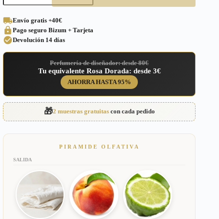
a
Valaya
Envío gratis
+40€
Parfums
Pago seguro
Bizum + Tarjeta
de
Marly
Devolución
14 días
para
Mujer
Perfumería de diseñador: desde 80€
–
Tu equivalente Rosa Dorada: desde 3€
487
cantidad
AHORRA HASTA 95%
🎁
2 muestras gratuitas
con cada pedido
PIRAMIDE OLFATIVA
SALIDA