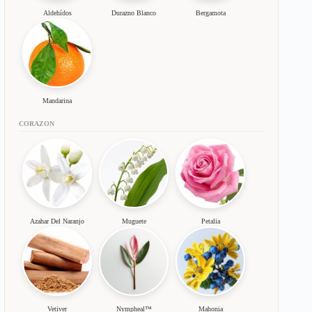
Aldehídos
Durazno Blanco
Bergamota
Mandarina
CORAZON
Azahar Del Naranjo
Muguete
Petalia
Vetiver
Nympheal™
Mahonia