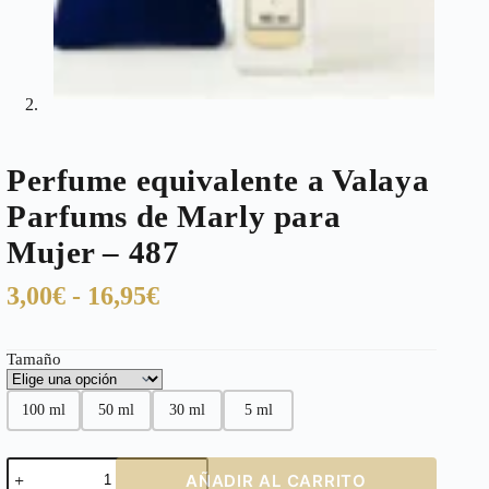
Perfume equivalente a Valaya
Parfums de Marly para
Mujer – 487
Rango
3,00
€
-
16,95
€
de
precios:
Tamaño
desde
3,00€
100 ml
50 ml
30 ml
5 ml
hasta
Perfume
16,95€
AÑADIR AL CARRITO
equivalente