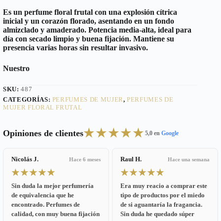
Es un perfume floral frutal con una explosión cítrica
inicial y un corazón florado, asentando en un fondo
almizclado y amaderado. Potencia media-alta, ideal para
día con secado limpio y buena fijación. Mantiene su
presencia varias horas sin resultar invasivo.
Nuestro
SKU:
487
CATEGORÍAS:
PERFUMES DE MUJER
,
PERFUMES DE
MUJER FLORAL FRUTAL
★★★★★
Opiniones de clientes
5,0 en
Google
Nicolás J.
Raul H.
Hace 6 meses
Hace una semana
★★★★★
★★★★★
Sin duda la mejor perfumería
Era muy reacio a comprar este
de equivalencia que he
tipo de productos por el miedo
encontrado. Perfumes de
de si aguantaría la fragancia.
calidad, con muy buena fijación
Sin duda he quedado súper