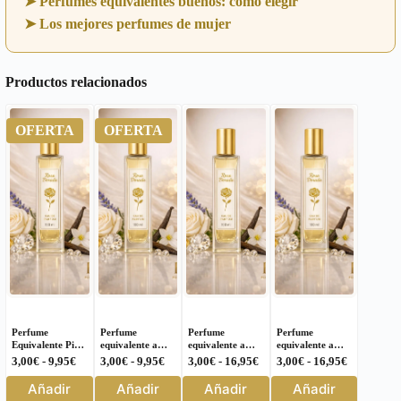
➤ Perfumes equivalentes buenos: cómo elegir
➤ Los mejores perfumes de mujer
Productos relacionados
OFERTA
OFERTA
Perfume
Perfume
Perfume
Perfume
Equivalente Pi
equivalente a
equivalente a
equivalente a
Givenchy
Coco Eau de
Ultraviolet para
Yara Lattafa
Rango
Rango
Rango
Rango
3,00
€
-
9,95
€
3,00
€
-
9,95
€
3,00
€
-
16,95
€
3,00
€
-
16,95
€
Hombre 240 |
Parfum Chanel
Hombre – 106
Perfume para
de
de
de
de
Este
Este
Este
Este
16,95€ | Rosa
para Mujer – 43
Mujer – 479
Añadir
Añadir
Añadir
Añadir
precios:
precios:
precios:
precios:
Dorada
producto
producto
producto
producto