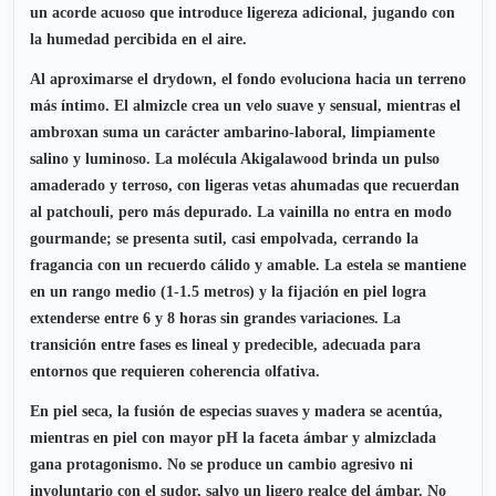
un acorde acuoso que introduce ligereza adicional, jugando con
la humedad percibida en el aire.
Al aproximarse el drydown, el fondo evoluciona hacia un terreno
más íntimo. El almizcle crea un velo suave y sensual, mientras el
ambroxan suma un carácter ambarino-laboral, limpiamente
salino y luminoso. La molécula Akigalawood brinda un pulso
amaderado y terroso, con ligeras vetas ahumadas que recuerdan
al patchouli, pero más depurado. La vainilla no entra en modo
gourmande; se presenta sutil, casi empolvada, cerrando la
fragancia con un recuerdo cálido y amable. La estela se mantiene
en un rango medio (1-1.5 metros) y la fijación en piel logra
extenderse entre 6 y 8 horas sin grandes variaciones. La
transición entre fases es lineal y predecible, adecuada para
entornos que requieren coherencia olfativa.
En piel seca, la fusión de especias suaves y madera se acentúa,
mientras en piel con mayor pH la faceta ámbar y almizclada
gana protagonismo. No se produce un cambio agresivo ni
involuntario con el sudor, salvo un ligero realce del ámbar. No