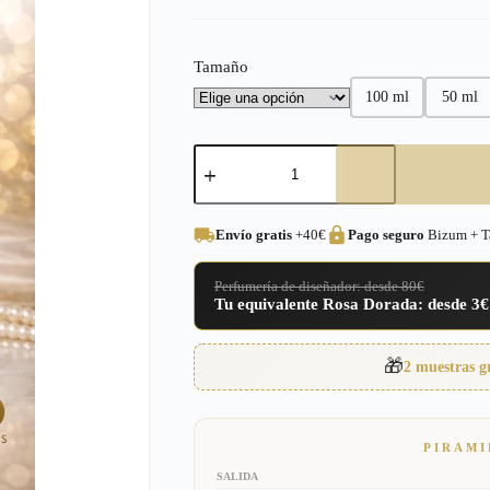
precios:
desde
Tamaño
3,00€
100 ml
50 ml
hasta
16,95€
Perfume
equivalente
a
Silver
Mountain
Envío gratis
+40€
Pago seguro
Bizum + Ta
Creed
para
Mujer
Perfumería de diseñador: desde 80€
–
Tu equivalente Rosa Dorada: desde 3€
353
cantidad
🎁
2 muestras g
PIRAMI
SALIDA