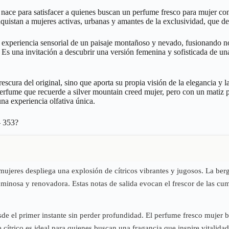
 nace para satisfacer a quienes buscan un perfume fresco para mujer co
quistan a mujeres activas, urbanas y amantes de la exclusividad, que de
 experiencia sensorial de un paisaje montañoso y nevado, fusionando nota
s una invitación a descubrir una versión femenina y sofisticada de una
escura del original, sino que aporta su propia visión de la elegancia y 
perfume que recuerde a silver mountain creed mujer, pero con un matiz 
na experiencia olfativa única.
 353?
 mujeres despliega una explosión de cítricos vibrantes y jugosos. La be
 luminosa y renovadora. Estas notas de salida evocan el frescor de las c
esde el primer instante sin perder profundidad. El perfume fresco mujer
nque cítrico es ideal para quienes buscan una fragancia que inspire vita