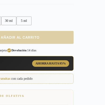
30 ml
5 ml
AÑADIR AL CARRITO
rjeta
Devolución
14 días
AHORRA HASTA 95%
ratuitas
con cada pedido
DE OLFATIVA