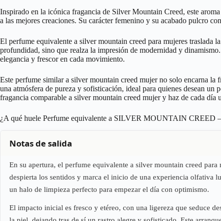
Inspirado en la icónica fragancia de Silver Mountain Creed, este aroma
a las mejores creaciones. Su carácter femenino y su acabado pulcro con
El perfume equivalente a silver mountain creed para mujeres traslada la
profundidad, sino que realza la impresión de modernidad y dinamismo. E
elegancia y frescor en cada movimiento.
Este perfume similar a silver mountain creed mujer no solo encarna la fr
una atmósfera de pureza y sofisticación, ideal para quienes desean un 
fragancia comparable a silver mountain creed mujer y haz de cada día u
¿A qué huele Perfume equivalente a SILVER MOUNTAIN CREED –
Notas de salida
En su apertura, el perfume equivalente a silver mountain creed para
despierta los sentidos y marca el inicio de una experiencia olfativa
un halo de limpieza perfecto para empezar el día con optimismo.
El impacto inicial es fresco y etéreo, con una ligereza que seduce d
la piel, dejando tras de sí un rastro alegre y sofisticado. Este arra