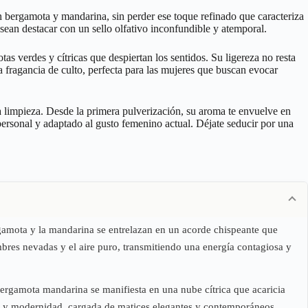
n bergamota y mandarina, sin perder ese toque refinado que caracteriza
sean destacar con un sello olfativo inconfundible y atemporal.
s verdes y cítricas que despiertan los sentidos. Su ligereza no resta
 fragancia de culto, perfecta para las mujeres que buscan evocar
la limpieza. Desde la primera pulverización, su aroma te envuelve en
personal y adaptado al gusto femenino actual. Déjate seducir por una
rgamota y la mandarina se entrelazan en un acorde chispeante que
umbres nevadas y el aire puro, transmitiendo una energía contagiosa y
 bergamota mandarina se manifiesta en una nube cítrica que acaricia
lidad y modernidad, cargada de matices elegantes y contemporáneos.