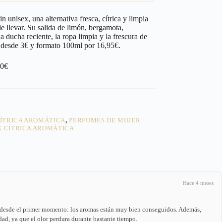
unisex, una alternativa fresca, cítrica y limpia
e llevar. Su salida de limón, bergamota,
a ducha reciente, la ropa limpia y la frescura de
s desde 3€ y formato 100ml por 16,95€.
40€
ÍTRICA AROMÁTICA
,
PERFUMES DE MUJER
X CÍTRICA AROMÁTICA
Hace 4 meses
 desde el primer momento: los aromas están muy bien conseguidos. Además,
ad, ya que el olor perdura durante bastante tiempo.