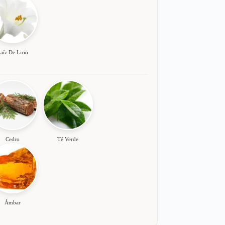
aíz De Lirio
Cedro
Té Verde
Ámbar