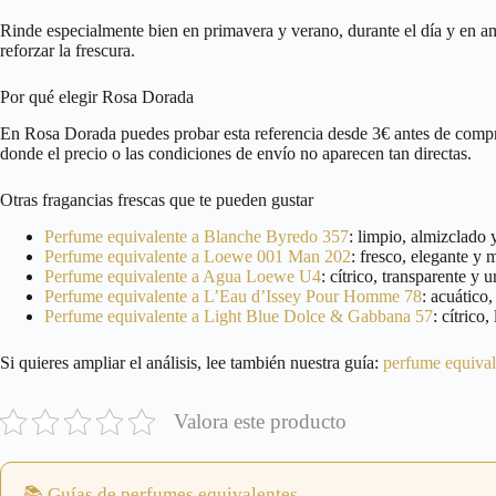
Rinde especialmente bien en primavera y verano, durante el día y en am
reforzar la frescura.
Por qué elegir Rosa Dorada
En Rosa Dorada puedes probar esta referencia desde 3€ antes de comprar 
donde el precio o las condiciones de envío no aparecen tan directas.
Otras fragancias frescas que te pueden gustar
Perfume equivalente a Blanche Byredo 357
: limpio, almizclado 
Perfume equivalente a Loewe 001 Man 202
: fresco, elegante y 
Perfume equivalente a Agua Loewe U4
: cítrico, transparente y u
Perfume equivalente a L’Eau d’Issey Pour Homme 78
: acuático,
Perfume equivalente a Light Blue Dolce & Gabbana 57
: cítrico
Si quieres ampliar el análisis, lee también nuestra guía:
perfume equiva
Valora este producto
📚 Guías de perfumes equivalentes