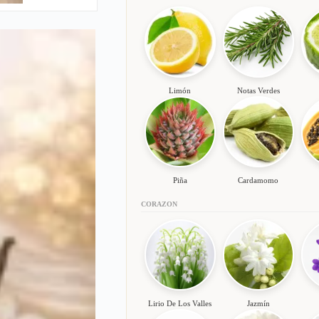
Limón
Notas Verdes
Piña
Cardamomo
CORAZON
Lirio De Los Valles
Jazmín