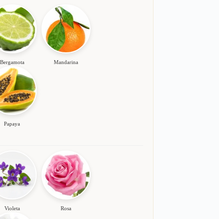
Bergamota
Mandarina
Papaya
Violeta
Rosa