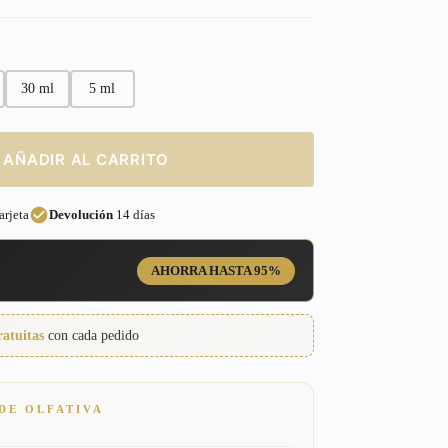
30 ml
5 ml
AÑADIR AL CARRITO
rjeta
Devolución
14 días
AHORRA HASTA 95%
ratuitas
con cada pedido
DE OLFATIVA