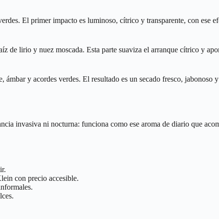
des. El primer impacto es luminoso, cítrico y transparente, con ese efe
 raíz de lirio y nuez moscada. Esta parte suaviza el arranque cítrico y ap
e, ámbar y acordes verdes. El resultado es un secado fresco, jabonoso y
gancia invasiva ni nocturna: funciona como ese aroma de diario que acom
r.
ein con precio accesible.
informales.
lces.