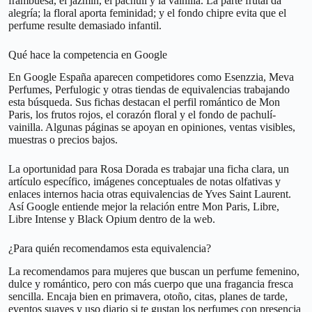
frambuesa, el jazmín, el pachulí y la vainilla. La parte frutal da
alegría; la floral aporta feminidad; y el fondo chipre evita que el
perfume resulte demasiado infantil.
Qué hace la competencia en Google
En Google España aparecen competidores como Esenzzia, Meva
Perfumes, Perfulogic y otras tiendas de equivalencias trabajando
esta búsqueda. Sus fichas destacan el perfil romántico de Mon
Paris, los frutos rojos, el corazón floral y el fondo de pachulí-
vainilla. Algunas páginas se apoyan en opiniones, ventas visibles,
muestras o precios bajos.
La oportunidad para Rosa Dorada es trabajar una ficha clara, un
artículo específico, imágenes conceptuales de notas olfativas y
enlaces internos hacia otras equivalencias de Yves Saint Laurent.
Así Google entiende mejor la relación entre Mon Paris, Libre,
Libre Intense y Black Opium dentro de la web.
¿Para quién recomendamos esta equivalencia?
La recomendamos para mujeres que buscan un perfume femenino,
dulce y romántico, pero con más cuerpo que una fragancia fresca
sencilla. Encaja bien en primavera, otoño, citas, planes de tarde,
eventos suaves y uso diario si te gustan los perfumes con presencia