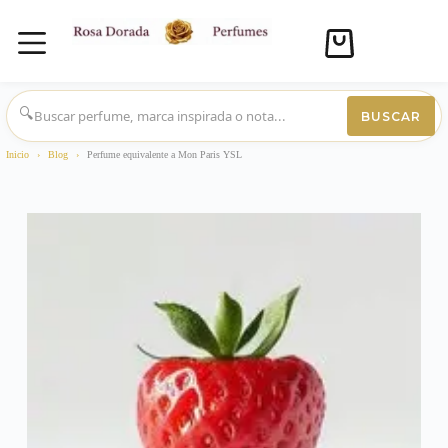
Carro
de
compra
Saltar
al
🔍
BUSCAR
contenido
Inicio
›
Blog
›
Perfume equivalente a Mon Paris YSL