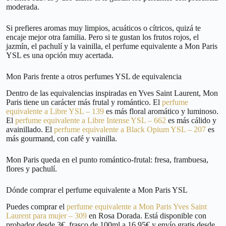
moderada.
Si prefieres aromas muy limpios, acuáticos o cítricos, quizá te
encaje mejor otra familia. Pero si te gustan los frutos rojos, el
jazmín, el pachulí y la vainilla, el perfume equivalente a Mon Paris
YSL es una opción muy acertada.
Mon Paris frente a otros perfumes YSL de equivalencia
Dentro de las equivalencias inspiradas en Yves Saint Laurent, Mon
Paris tiene un carácter más frutal y romántico. El
perfume
equivalente a Libre YSL – 139
es más floral aromático y luminoso.
El
perfume equivalente a Libre Intense YSL – 662
es más cálido y
avainillado. El
perfume equivalente a Black Opium YSL – 207
es
más gourmand, con café y vainilla.
Mon Paris queda en el punto romántico-frutal: fresa, frambuesa,
flores y pachulí.
Dónde comprar el perfume equivalente a Mon Paris YSL
Puedes comprar el
perfume equivalente a Mon Paris Yves Saint
Laurent para mujer – 309
en Rosa Dorada. Está disponible con
probador desde 3€, frasco de 100ml a 16,95€ y envío gratis desde