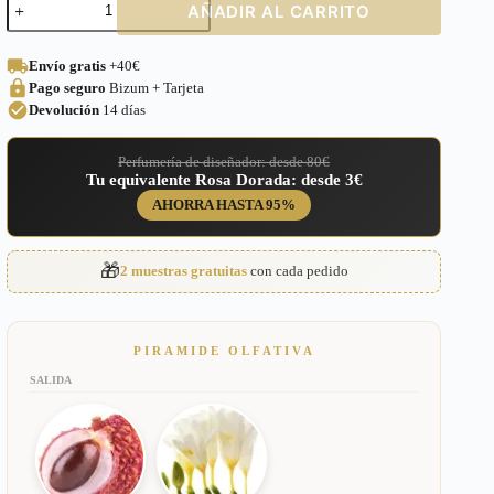
AÑADIR AL CARRITO
equivalente
a
Miracle
Envío gratis
+40€
Lancome
Pago seguro
Bizum + Tarjeta
para
Mujer
Devolución
14 días
–
129
Perfumería de diseñador: desde 80€
cantidad
Tu equivalente Rosa Dorada: desde 3€
AHORRA HASTA 95%
🎁
2 muestras gratuitas
con cada pedido
PIRAMIDE OLFATIVA
SALIDA