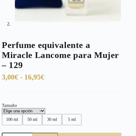
Perfume equivalente a
Miracle Lancome para Mujer
– 129
Rango
3,00
€
-
16,95
€
de
precios:
desde
Tamaño
3,00€
hasta
100 ml
50 ml
30 ml
5 ml
16,95€
Perfume