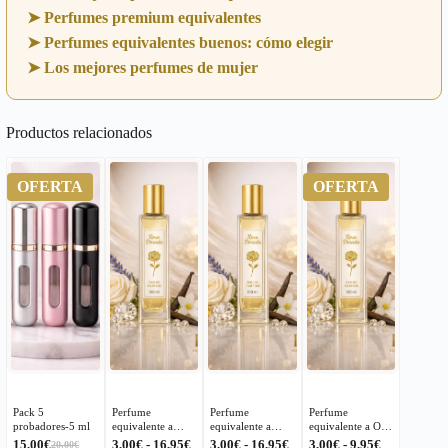
➤ Perfumes premium equivalentes
➤ Perfumes equivalentes buenos: cómo elegir
➤ Los mejores perfumes de mujer
Productos relacionados
OFERTA
OFERTA
Pack 5
Perfume
Perfume
Perfume
probadores-5 ml
equivalente a
equivalente a
equivalente a Oud
Halloween Jesus
Ultraviolet para
Wood Intense
Rango
Rango
Rango
15,00
€
3,00
€
-
16,95
€
3,00
€
-
16,95
€
3,00
€
-
9,95
€
20,00
€