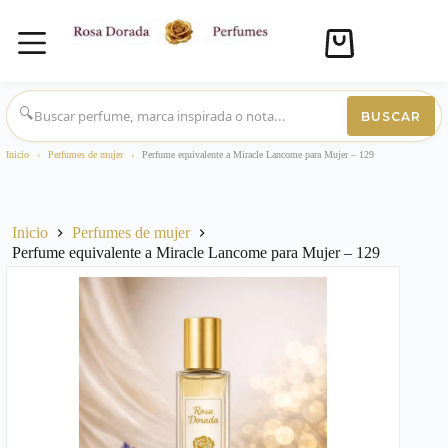
Carro
de
compra
Saltar
al
🔍
BUSCAR
contenido
Inicio
›
Perfumes de mujer
›
Perfume equivalente a Miracle Lancome para Mujer – 129
Inicio
Perfumes de mujer
Perfume equivalente a Miracle Lancome para Mujer – 129