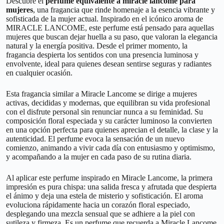
Descubre el
perfume equivalente a miracle lancome para
mujeres
, una fragancia que rinde homenaje a la esencia vibrante y
sofisticada de la mujer actual. Inspirado en el icónico aroma de
MIRACLE LANCOME, este perfume está pensado para aquellas
mujeres que buscan dejar huella a su paso, que valoran la elegancia
natural y la energía positiva. Desde el primer momento, la
fragancia despierta los sentidos con una presencia luminosa y
envolvente, ideal para quienes desean sentirse seguras y radiantes
en cualquier ocasión.
Esta fragancia similar a Miracle Lancome se dirige a mujeres
activas, decididas y modernas, que equilibran su vida profesional
con el disfrute personal sin renunciar nunca a su feminidad. Su
composición floral especiada y su carácter luminoso la convierten
en una opción perfecta para quienes aprecian el detalle, la clase y la
autenticidad. El perfume evoca la sensación de un nuevo
comienzo, animando a vivir cada día con entusiasmo y optimismo,
y acompañando a la mujer en cada paso de su rutina diaria.
Al aplicar este perfume inspirado en Miracle Lancome, la primera
impresión es pura chispa: una salida fresca y afrutada que despierta
el ánimo y deja una estela de misterio y sofisticación. El aroma
evoluciona rápidamente hacia un corazón floral especiado,
desplegando una mezcla sensual que se adhiere a la piel con
sutileza y firmeza. Es un perfume que recuerda a Miracle Lancome