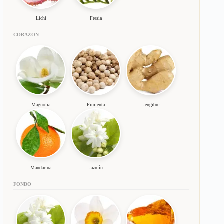
Lichi
Fresia
CORAZON
Magnolia
Pimienta
Jengibre
Mandarina
Jazmín
FONDO