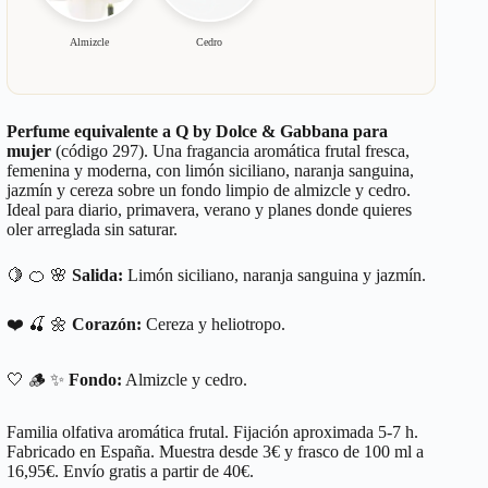
Almizcle
Cedro
Perfume equivalente a Q by Dolce & Gabbana para
mujer
(código 297). Una fragancia aromática frutal fresca,
femenina y moderna, con limón siciliano, naranja sanguina,
jazmín y cereza sobre un fondo limpio de almizcle y cedro.
Ideal para diario, primavera, verano y planes donde quieres
oler arreglada sin saturar.
🍋 🍊 🌸
Salida:
Limón siciliano, naranja sanguina y jazmín.
❤️ 🍒 🌼
Corazón:
Cereza y heliotropo.
🤍 🪵 ✨
Fondo:
Almizcle y cedro.
Familia olfativa aromática frutal. Fijación aproximada 5-7 h.
Fabricado en España. Muestra desde 3€ y frasco de 100 ml a
16,95€. Envío gratis a partir de 40€.