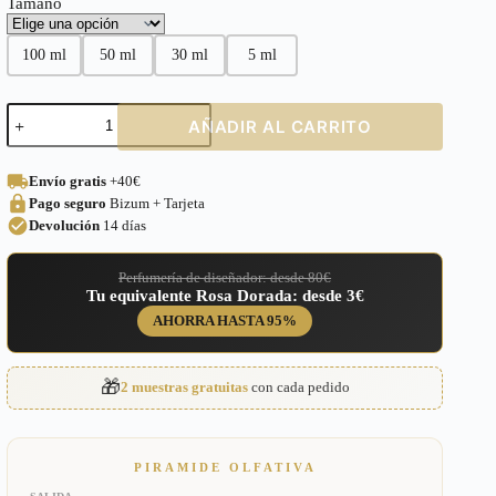
Tamaño
100 ml
50 ml
30 ml
5 ml
Perfume
AÑADIR AL CARRITO
equivalente
a
Q
Envío gratis
+40€
by
Pago seguro
Bizum + Tarjeta
Dolce
&
Devolución
14 días
Gabbana
para
Perfumería de diseñador: desde 80€
Mujer
Tu equivalente Rosa Dorada: desde 3€
–
297
AHORRA HASTA 95%
cantidad
🎁
2 muestras gratuitas
con cada pedido
PIRAMIDE OLFATIVA