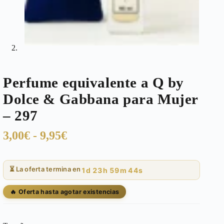
Perfume equivalente a Q by
Dolce & Gabbana para Mujer
– 297
Rango
3,00
€
-
9,95
€
de
precios:
⏳ La oferta termina en
1d 23h 59m 43s
desde
3,00€
🔥 Oferta hasta agotar existencias
hasta
9,95€