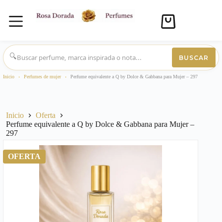
Carro
de
compra
Saltar
al
🔍
BUSCAR
contenido
Inicio
›
Perfumes de mujer
›
Perfume equivalente a Q by Dolce & Gabbana para Mujer – 297
Inicio
Oferta
Perfume equivalente a Q by Dolce & Gabbana para Mujer –
297
OFERTA