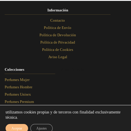
producto
producto
producto
producto
Información
Contacto
Política de Envío
Política de Devolución
Política de Privacidad
Política de Cookies
Aviso Legal
Colecciones
Rosa Dorada
Perfumes Mujer
Perfumes Hombre
Perfumes Unisex
Perfumes Premium
Más Vendidos
utilizamos cookies propias y de terceros con finalidad exclusivamente
técnica.
Blog
Aceptar
Ajustes