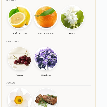
SALIDA
Limón Siciliano
Naranja Sanguina
Jazmín
CORAZON
Cereza
Heliotropo
FONDO