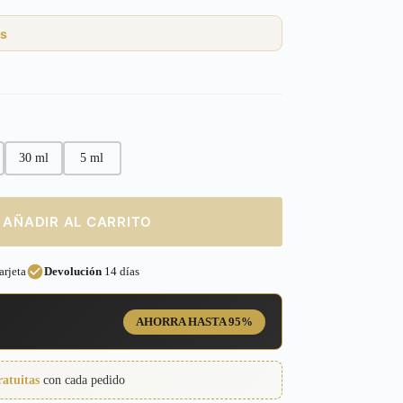
s
30 ml
5 ml
AÑADIR AL CARRITO
rjeta
Devolución
14 días
AHORRA HASTA 95%
ratuitas
con cada pedido