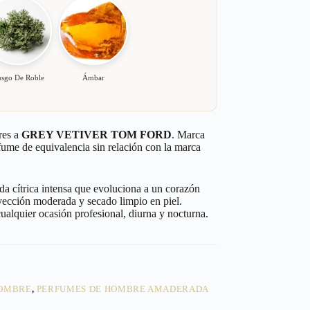
sgo De Roble
Ámbar
res a
GREY VETIVER TOM FORD
. Marca
rfume de equivalencia sin relación con la marca
a cítrica intensa que evoluciona a un corazón
oyección moderada y secado limpio en piel.
cualquier ocasión profesional, diurna y nocturna.
HOMBRE
,
PERFUMES DE HOMBRE AMADERADA