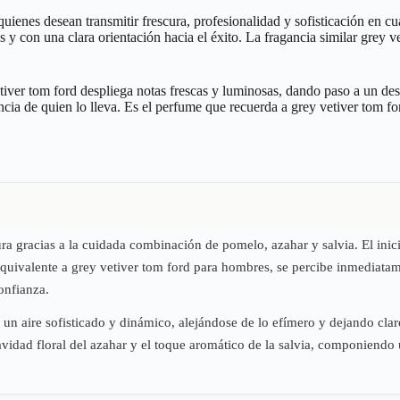
uienes desean transmitir frescura, profesionalidad y sofisticación en c
s y con una clara orientación hacia el éxito. La fragancia similar grey
tiver tom ford despliega notas frescas y luminosas, dando paso a un d
cia de quien lo lleva. Es el perfume que recuerda a grey vetiver tom f
ra gracias a la cuidada combinación de pomelo, azahar y salvia. El inic
equivalente a grey vetiver tom ford para hombres, se percibe inmediatame
onfianza.
ta un aire sofisticado y dinámico, alejándose de lo efímero y dejando cl
uavidad floral del azahar y el toque aromático de la salvia, componiend