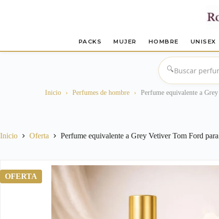
PACKS
MUJER
HOMBRE
UNISEX
Saltar
al
🔍
contenido
Inicio
›
Perfumes de hombre
›
Perfume equivalente a Grey
Inicio
Oferta
Perfume equivalente a Grey Vetiver Tom Ford par
OFERTA