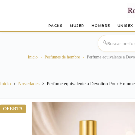
PACKS
MUJER
HOMBRE
UNISEX
Saltar
al
🔍
contenido
Inicio
›
Perfumes de hombre
›
Perfume equivalente a Dev
Inicio
Novedades
Perfume equivalente a Devotion Pour Homm
OFERTA