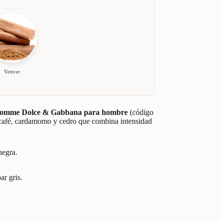
Vetiver
 Homme Dolce & Gabbana para hombre
(código
café, cardamomo y cedro que combina intensidad
negra.
r gris.