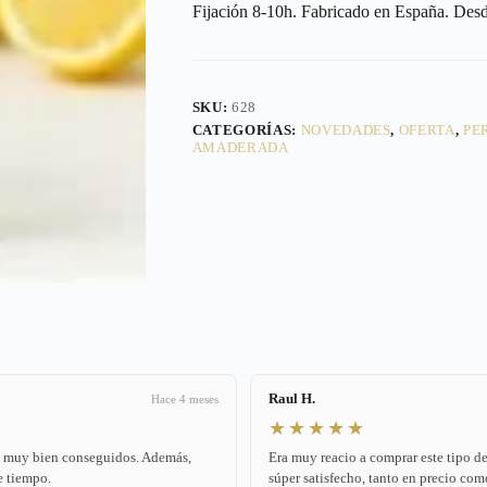
Fijación 8-10h. Fabricado en España. Desd
SKU:
628
CATEGORÍAS:
NOVEDADES
,
OFERTA
,
PE
AMADERADA
Raul H.
Hace 4 meses
★★★★★
án muy bien conseguidos. Además,
Era muy reacio a comprar este tipo d
e tiempo.
súper satisfecho, tanto en precio com