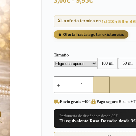
Rango
3,00
€
-
9,95
€
de
precios:
⏳ La oferta termina en
1d 23h 59m 44
desde
3,00€
🔥 Oferta hasta agotar existencias
hasta
9,95€
Tamaño
100 ml
50 ml
Perfume
equivalente
a
Devotion
Pour
Envío gratis
+40€
Pago seguro
Bizum + Ta
Homme
Dolce
&
Perfumería de diseñador: desde 80€
Gabbana
Tu equivalente Rosa Dorada: desde 3€
para
Hombre
–