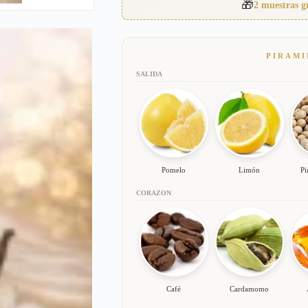
🎁
2 muestras g
628
cantidad
PIRAMI
SALIDA
Pomelo
Limón
Pi
CORAZON
Café
Cardamomo