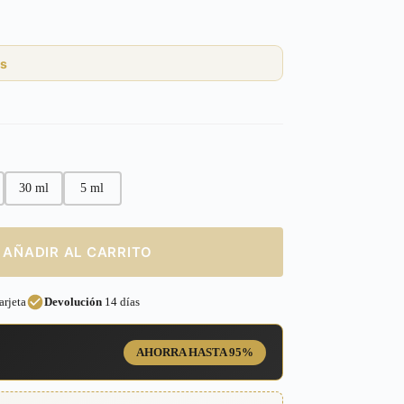
s
30 ml
5 ml
AÑADIR AL CARRITO
rjeta
Devolución
14 días
AHORRA HASTA 95%