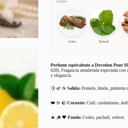
FONDO
Cedro
Pachulí
Perfume equivalente a Devotion Pour
628). Fragancia amaderada especiada con 
y elegancia.
🍋 🌿 ☕
Salida:
Pomelo, limón, pimienta 
❤️ ☕ 🪨
Corazón:
Café, cardamomo, ámba
🔥 🪵 🖤
Fondo:
Cedro, pachulí, vetiver.