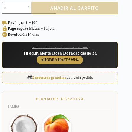
Perfume
AÑADIR AL CARRITO
equivalente
a
Coco
Envío gratis
+40€
Vanille
Pago seguro
Bizum + Tarjeta
Mancera
para
Devolución
14 días
Mujer
–
Perfumería de diseñador: desde 80€
620
Tu equivalente Rosa Dorada: desde 3€
cantidad
AHORRA HASTA 95%
🎁
2 muestras gratuitas
con cada pedido
PIRAMIDE OLFATIVA
SALIDA