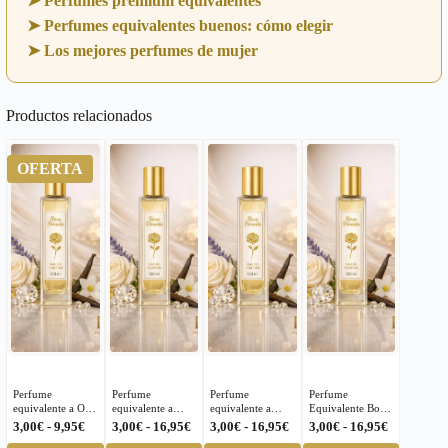
➤ Perfumes premium equivalentes
➤ Perfumes equivalentes buenos: cómo elegir
➤ Los mejores perfumes de mujer
Productos relacionados
OFERTA
Perfume
Perfume
Perfume
Perfume
equivalente a Oud
equivalente a
equivalente a
Equivalente Bois
Wood Intense
Wanted Girl
Paradoxe Prada
d’Argent Dior
Rango
Rango
Rango
Rango
3,00
€
-
9,95
€
3,00
€
-
16,95
€
3,00
€
-
16,95
€
3,00
€
-
16,95
€
Tom Ford Unisex
Azzaro para
para Mujer – 461
Unisex 203 |
de
de
de
de