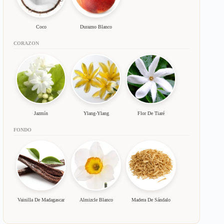
Coco
Durazno Blanco
CORAZON
Jazmín
Ylang-Ylang
Flor De Tiaré
FONDO
Vainilla De Madagascar
Almizcle Blanco
Madera De Sándalo