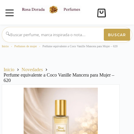
Carro
de
compra
Saltar
al
🔍
BUSCAR
contenido
Inicio
›
Perfumes de mujer
›
Perfume equivalente a Coco Vanille Mancera para Mujer – 620
Inicio
Novedades
Perfume equivalente a Coco Vanille Mancera para Mujer –
620