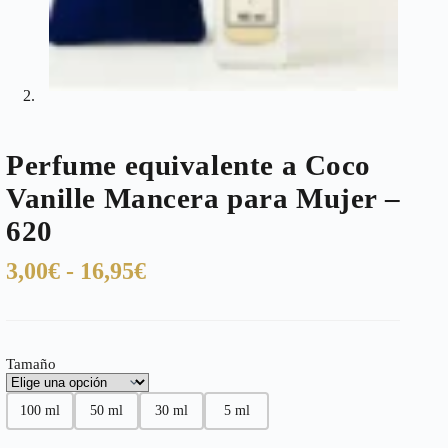
Perfume equivalente a Coco
Vanille Mancera para Mujer –
620
Rango
3,00
€
-
16,95
€
de
precios:
desde
Tamaño
3,00€
hasta
100 ml
50 ml
30 ml
5 ml
16,95€