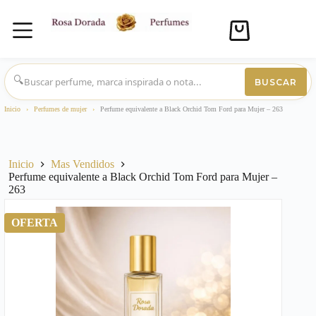
Carro
de
compra
Saltar
al
🔍
BUSCAR
contenido
Inicio
›
Perfumes de mujer
›
Perfume equivalente a Black Orchid Tom Ford para Mujer – 263
Inicio
Mas Vendidos
Perfume equivalente a Black Orchid Tom Ford para Mujer –
263
OFERTA