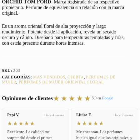
ORCHID TOM FORD
. Marca registrada de su respectivo
propietario. Perfume de equivalencia sin relación con la marca
original.
Es un aroma oriental floral de alta proyección y largo
rendimiento. Potente desde la aplicación, revela un secado
oscuro y cálido. Diseñado para temperaturas templadas y frías,
con estela presente durante horas intensas.
SKU:
263
CATEGORÍAS:
MAS VENDIDOS
,
OFERTA
,
PERFUMES DE
MUJER
,
PERFUMES DE MUJER ORIENTAL FLORAL
★★★★★
Opiniones de clientes
5,0 en
Google
Pepi V.
Lluïsa E.
Hace 4 meses
Hace 7 meses
★★★★★
★★★★★
Excelente. La calidad me
Me encantan. Los perfumes
sorprendió desde el primer
huelen igual que los originales, y