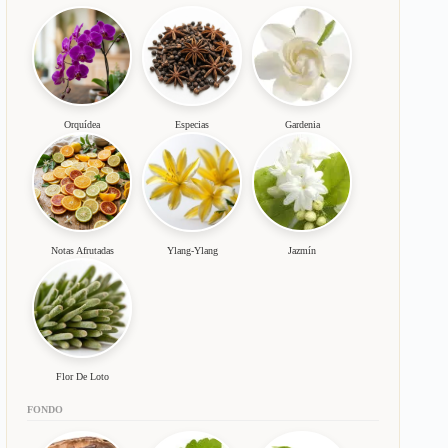
Orquídea
Especias
Gardenia
Notas Afrutadas
Ylang-Ylang
Jazmín
Flor De Loto
FONDO