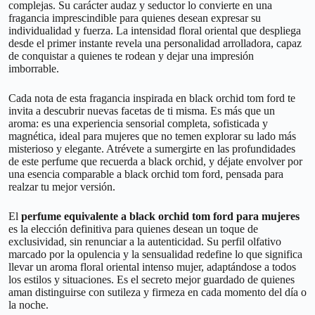
complejas. Su carácter audaz y seductor lo convierte en una
fragancia imprescindible para quienes desean expresar su
individualidad y fuerza. La intensidad floral oriental que despliega
desde el primer instante revela una personalidad arrolladora, capaz
de conquistar a quienes te rodean y dejar una impresión
imborrable.
Cada nota de esta fragancia inspirada en black orchid tom ford te
invita a descubrir nuevas facetas de ti misma. Es más que un
aroma: es una experiencia sensorial completa, sofisticada y
magnética, ideal para mujeres que no temen explorar su lado más
misterioso y elegante. Atrévete a sumergirte en las profundidades
de este perfume que recuerda a black orchid, y déjate envolver por
una esencia comparable a black orchid tom ford, pensada para
realzar tu mejor versión.
El
perfume equivalente a black orchid tom ford para mujeres
es la elección definitiva para quienes desean un toque de
exclusividad, sin renunciar a la autenticidad. Su perfil olfativo
marcado por la opulencia y la sensualidad redefine lo que significa
llevar un aroma floral oriental intenso mujer, adaptándose a todos
los estilos y situaciones. Es el secreto mejor guardado de quienes
aman distinguirse con sutileza y firmeza en cada momento del día o
la noche.