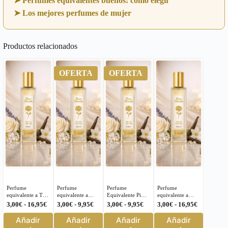
➤ Perfumes equivalentes buenos: cómo elegir
➤ Los mejores perfumes de mujer
Productos relacionados
OFERTA
OFERTA
Perfume
Perfume
Perfume
Perfume
equivalente a This
equivalente a
Equivalente Pi
equivalente a
Is Him Zadig &
Solo Loewe para
Givenchy
Amor Amor
Rango
Rango
Rango
Rango
3,00
€
-
16,95
€
3,00
€
-
9,95
€
3,00
€
-
9,95
€
3,00
€
-
16,95
€
Voltaire para
Hombre – 94
Hombre 240 |
Cacharel para
de
de
de
de
Este
Este
Este
Este
Hombre – J235
16,95€ | Rosa
Mujer – 15
Añadir
Añadir
Añadir
Añadir
precios:
precios:
precios:
precios:
Dorada
producto
producto
producto
producto