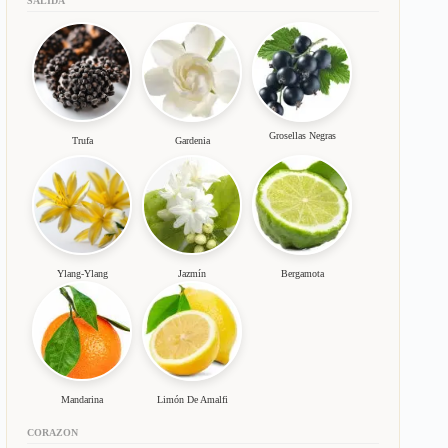
SALIDA
Grosellas Negras
Trufa
Gardenia
Ylang-Ylang
Jazmín
Bergamota
Mandarina
Limón De Amalfi
CORAZON