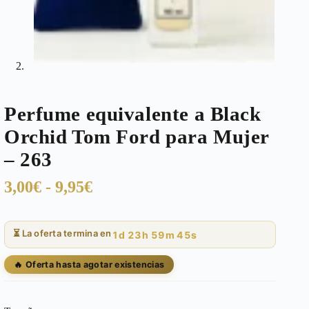
Perfume equivalente a Black
Orchid Tom Ford para Mujer
– 263
Rango
3,00
€
-
9,95
€
de
precios:
⏳ La oferta termina en
1d 23h 59m 44s
desde
3,00€
🔥 Oferta hasta agotar existencias
hasta
9,95€