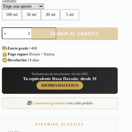
Tamaño
100 ml
50 ml
30 ml
5 ml
Perfume
AÑADIR AL CARRITO
equivalente
a
Black
Envío gratis
+40€
Orchid
Pago seguro
Bizum + Tarjeta
Tom
Ford
Devolución
14 días
para
Mujer
Perfumería de diseñador: desde 80€
–
Tu equivalente Rosa Dorada: desde 3€
263
cantidad
AHORRA HASTA 95%
🎁
2 muestras gratuitas
con cada pedido
PIRAMIDE OLFATIVA