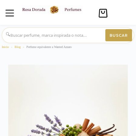
Carro
de
compra
Saltar
al
🔍
BUSCAR
contenido
Inicio
›
Blog
›
Perfume equivalente a Wanted Azzaro