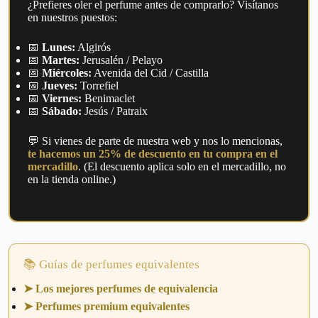
¿Prefieres oler el perfume antes de comprarlo? Visítanos
en nuestros puestos:
📅
Lunes:
Algirós
📅
Martes:
Jerusalén / Pelayo
📅
Miércoles:
Avenida del Cid / Castilla
📅
Jueves:
Torrefiel
📅
Viernes:
Benimaclet
📅
Sábado:
Jesús / Patraix
💬 Si vienes de parte de nuestra web y nos lo mencionas,
te hacemos un 25% de descuento en tu compra en el
mercadillo
. (El descuento aplica solo en el mercadillo, no
en la tienda online.)
📚 Guías de perfumes equivalentes
➤ Los mejores perfumes de equivalencia
➤ Perfumes premium equivalentes