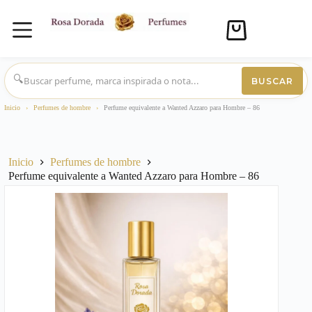
Carro
de
compra
Saltar
al
🔍
BUSCAR
contenido
Inicio
›
Perfumes de hombre
›
Perfume equivalente a Wanted Azzaro para Hombre – 86
Inicio
Perfumes de hombre
Perfume equivalente a Wanted Azzaro para Hombre – 86