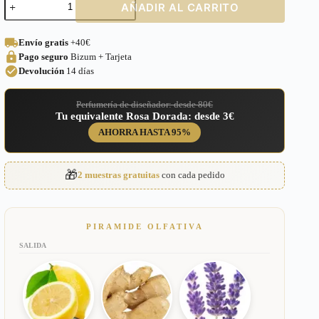
AÑADIR AL CARRITO
equivalente
a
Wanted
Envío gratis
+40€
Azzaro
Pago seguro
Bizum + Tarjeta
para
Hombre
Devolución
14 días
–
86
Perfumería de diseñador: desde 80€
cantidad
Tu equivalente Rosa Dorada: desde 3€
AHORRA HASTA 95%
🎁
2 muestras gratuitas
con cada pedido
PIRAMIDE OLFATIVA
SALIDA