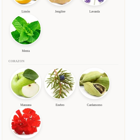
Limón
Jengibre
Lavanda
Menta
CORAZON
Manzana
Enebro
Cardamomo