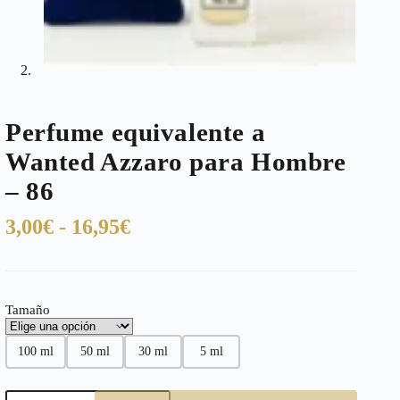
Perfume equivalente a
Wanted Azzaro para Hombre
– 86
Rango
3,00
€
-
16,95
€
de
precios:
desde
Tamaño
3,00€
hasta
100 ml
50 ml
30 ml
5 ml
16,95€
Perfume