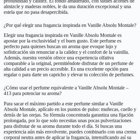
profundidad y calidez. El fondo amaderado, con sutiles acordes de
almizcle y maderas nobles, le da una duración excepcional y una
estela que no pasa desapercibida.
¿Por qué elegir una fragancia inspirada en Vanille Absolu Montale?
Elegir una fragancia inspirada en Vanille Absolu Montale es
apostar por la exclusividad y el buen gusto. Este perfume es
perfecto para quienes buscan un aroma que evoque lujo y
sofisticación sin renunciar a la calidez y el confort de la vainilla.
Además, nuestra versión ofrece una experiencia olfativa
comparable a la original, permitiéndote disfrutar de un perfume de
alta calidad a un precio accesible. Es una excelente opción para
regalar o para darte un capricho y elevar tu colección de perfumes.
¿Cómo usar el perfume equivalente a Vanille Absolu Montale –
413 para potenciar su aroma?
Para sacar el máximo partido a este perfume similar a Vanille
Absolu Montale, aplícalo en los puntos de pulso: muñecas, cuello y
detrás de las orejas. Su fórmula concentrada garantiza una fijación
prolongada, por lo que solo necesitas unas pocas pulverizaciones
para disfrutar de su aroma durante todo el día. Si buscas una
experiencia aún más envolvente, puedes combinarlo con una crema
corporal neutra antes de aplicar la fragancia, intensificando así su