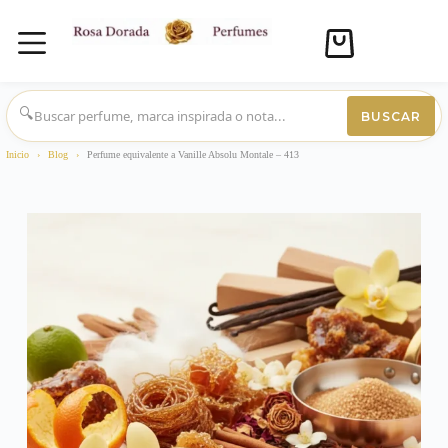
Carro
de
compra
Saltar
al
🔍
BUSCAR
contenido
Inicio
›
Blog
›
Perfume equivalente a Vanille Absolu Montale – 413