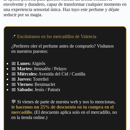
envolvente y duradero, capaz de transformar cualquier momento en
una experiencia sensorial única. Haz tuyo este perfume y déjate
seducir por su magia.
📍 Encúntranos en los mercadillos de Valencia
¿Prefieres oler el perfume antes de comprarlo? Visítanos
en nuestros puestos:
📅
Lunes:
Algirós
📅
Martes:
Jerusalén / Pelayo
📅
Miércoles:
Avenida del Cid / Castilla
📅
Jueves:
Torrefiel
📅
Viernes:
Benimaclet
📅
Sábado:
Jesús / Patraix
💬 Si vienes de parte de nuestra web y nos lo mencionas,
te hacemos un 25% de descuento en tu compra en el
mercadillo
. (El descuento aplica solo en el mercadillo, no
en la tienda online.)