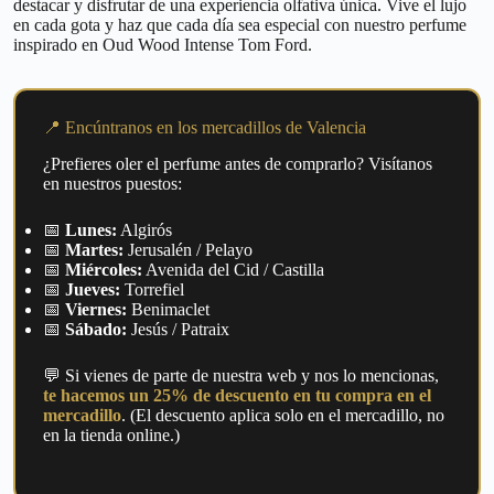
destacar y disfrutar de una experiencia olfativa única. Vive el lujo
en cada gota y haz que cada día sea especial con nuestro perfume
inspirado en Oud Wood Intense Tom Ford.
📍 Encúntranos en los mercadillos de Valencia
¿Prefieres oler el perfume antes de comprarlo? Visítanos
en nuestros puestos:
📅
Lunes:
Algirós
📅
Martes:
Jerusalén / Pelayo
📅
Miércoles:
Avenida del Cid / Castilla
📅
Jueves:
Torrefiel
📅
Viernes:
Benimaclet
📅
Sábado:
Jesús / Patraix
💬 Si vienes de parte de nuestra web y nos lo mencionas,
te hacemos un 25% de descuento en tu compra en el
mercadillo
. (El descuento aplica solo en el mercadillo, no
en la tienda online.)