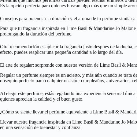
Mientras que muchos perfumes cítricos pueden resultar efímeros o dem
Es la opción perfecta para quienes buscan algo más que un simple arom
Consejos para potenciar la duración y el aroma de tu perfume similar
Para que tu fragancia inspirada en Lime Basil & Mandarine Jo Malone – 4
prolongando la duración del perfume.
Otra recomendación es aplicar la fragancia justo después de la ducha, cua
efecto, puedes reaplicar una pequeña cantidad a lo largo del día.
El arte de regalar: sorprende con nuestra versión de Lime Basil & Ma
Regalar un perfume siempre es un acierto, y más aún cuando se trata de
obsequio perfecto para cualquier ocasión: cumpleaños, aniversarios, ce
Al elegir este perfume, estás regalando una experiencia sensorial únic
quienes aprecian la calidad y el buen gusto.
¿Cómo se siente llevar el perfume equivalente a Lime Basil & Mandar
Llevar nuestra fragancia inspirada en Lime Basil & Mandarine Jo Malone
en una sensación de bienestar y confianza.