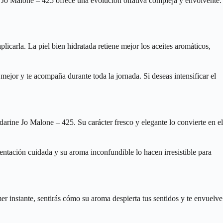
 Jo Malone – 425 ofrece una evolución olfativa compleja y envolvente.
icarla. La piel bien hidratada retiene mejor los aceites aromáticos,
 mejor y te acompaña durante toda la jornada. Si deseas intensificar el
rine Jo Malone – 425. Su carácter fresco y elegante lo convierte en el
entación cuidada y su aroma inconfundible lo hacen irresistible para
r instante, sentirás cómo su aroma despierta tus sentidos y te envuelve