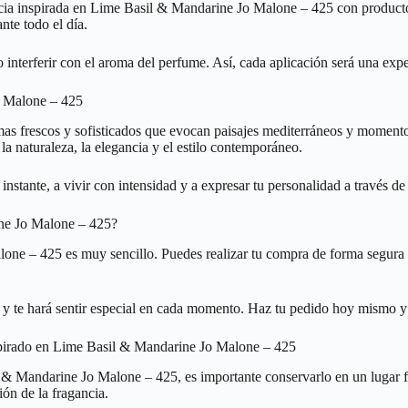
cia inspirada en Lime Basil & Mandarine Jo Malone – 425 con productos
nte todo el día.
o interferir con el aroma del perfume. Así, cada aplicación será una exp
o Malone – 425
mas frescos y sofisticados que evocan paisajes mediterráneos y momento
 naturaleza, la elegancia y el estilo contemporáneo.
 instante, a vivir con intensidad y a expresar tu personalidad a través 
ne Jo Malone – 425?
one – 425 es muy sencillo. Puedes realizar tu compra de forma segura y
 y te hará sentir especial en cada momento. Haz tu pedido hoy mismo y d
nspirado en Lime Basil & Mandarine Jo Malone – 425
& Mandarine Jo Malone – 425, es importante conservarlo en un lugar fres
ón de la fragancia.