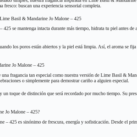
asiado simples, nuestra fragancia inspirada en Lime Basil & Mandarine
a fresco: buscan una experiencia sensorial completa.
 a Lime Basil & Mandarine Jo Malone – 425
25 se mantenga intacta durante más tiempo, hidrata tu piel antes de apl
ndo los poros están abiertos y la piel está limpia. Así, el aroma se fija
ndarine Jo Malone – 425
 una fragancia tan especial como nuestra versión de Lime Basil & Manda
lebraciones o simplemente para demostrar cariño a alguien especial.
a y un toque de distinción que será recordado por mucho tiempo. Su pres
ine Jo Malone – 425?
 – 425 es sinónimo de frescura, energía y sofisticación. Desde el prime