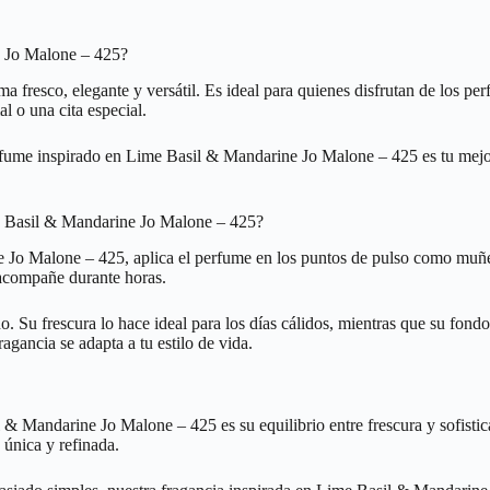
e Jo Malone – 425?
 fresco, elegante y versátil. Es ideal para quienes disfrutan de los pe
l o una cita especial.
 perfume inspirado en Lime Basil & Mandarine Jo Malone – 425 es tu mejo
me Basil & Mandarine Jo Malone – 425?
Jo Malone – 425, aplica el perfume en los puntos de pulso como muñecas
 acompañe durante horas.
ño. Su frescura lo hace ideal para los días cálidos, mientras que su fon
gancia se adapta a tu estilo de vida.
 Mandarine Jo Malone – 425 es su equilibrio entre frescura y sofisticac
 única y refinada.