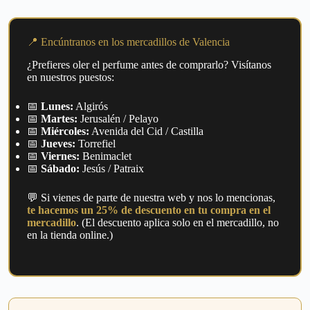
📍 Encúntranos en los mercadillos de Valencia
¿Prefieres oler el perfume antes de comprarlo? Visítanos
en nuestros puestos:
📅
Lunes:
Algirós
📅
Martes:
Jerusalén / Pelayo
📅
Miércoles:
Avenida del Cid / Castilla
📅
Jueves:
Torrefiel
📅
Viernes:
Benimaclet
📅
Sábado:
Jesús / Patraix
💬 Si vienes de parte de nuestra web y nos lo mencionas,
te hacemos un 25% de descuento en tu compra en el
mercadillo
. (El descuento aplica solo en el mercadillo, no
en la tienda online.)