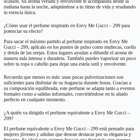
ocasión. Su aroma versátil y envolvente te acompañará desde la
mañana hasta la noche, adaptándose a tu ritmo de vida y resaltando
tu esencia única.
¿Cómo usar el perfume inspirado en Envy Me Gucci – 299 para
potenciar su efecto?
Para sacar el máximo partido al perfume inspirado en Envy Me
Gucci – 299, aplícalo en los puntos de pulso como muñecas, cuello
y detrás de las orejas. Estos lugares ayudan a difundir el aroma de
manera más intensa y duradera. También puedes vaporizar un poco
sobre tu ropa o cabello para dejar una estela sutil y envolvente.
Recuerda que menos es más: unas pocas pulverizaciones son
suficientes para disfrutar de su fragancia durante horas. Gracias a
su composición equilibrada, este perfume se adapta tanto a eventos
formales como a salidas informales, convirtiéndose en tu aliado
perfecto en cualquier momento.
¿A quién va dirigido el perfume equivalente a Envy Me Gucci –
299?
El perfume equivalente a Envy Me Gucci – 299 está pensado para
mujeres jóvenes y adultas que desean destacar por su elegancia y
frescura. Es ideal para quienes buscan una fragancia que evoque