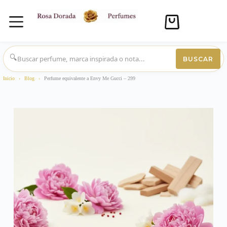
Carro
de
compra
Saltar
al
🔍
BUSCAR
contenido
Inicio
›
Blog
›
Perfume equivalente a Envy Me Gucci – 299