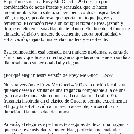
El perfume similar a Envy Me Gucci – 299 destaca por su
combinación de notas frescas y sensuales, que lo hacen
inconfundible. En la salida, se perciben acordes chispeantes de
piña, mango y peonía rosa, que aportan un toque jugoso y
femenino. El corazón revela un bouquet floral de rosa, jazmín y
lirio, envuelto en la suavidad del té blanco. Finalmente, el fondo de
almizcle, sándalo y madera de cachemira aporta profundidad y
sofisticación, dejando una estela duradera y envolvente.
Esta composición está pensada para mujeres modernas, seguras de
sí mismas y que buscan una fragancia que las acompañe en su día a
día, resaltando su personalidad y elegancia.
¿Por qué elegir nuestra versión de Envy Me Gucci – 299?
Nuestra versión de Envy Me Gucci – 299 es la opción ideal para
quienes desean disfrutar de una fragancia comparable a la de una
gran casa de moda, sin renunciar a la calidad ni al estilo. Esta
fragancia inspirada en el clásico de Gucci te permite experimentar
el lujo y la sofisticación a un precio accesible, sin sacrificar la
duración ni la intensidad del aroma.
Además, al elegir este perfume, te aseguras de llevar una fragancia
que evoca exclusividad y modernidad, perfecta para cualquier