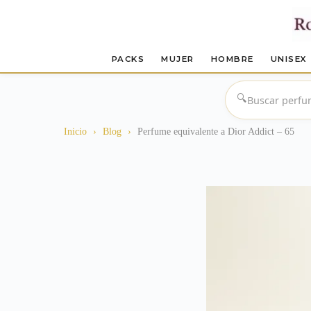
PACKS
MUJER
HOMBRE
UNISEX
Saltar
al
🔍
contenido
Inicio
›
Blog
›
Perfume equivalente a Dior Addict – 65