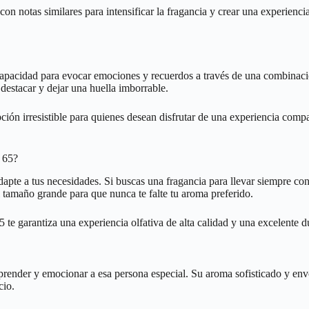
 notas similares para intensificar la fragancia y crear una experienci
apacidad para evocar emociones y recuerdos a través de una combinación
 destacar y dejar una huella imborrable.
ón irresistible para quienes desean disfrutar de una experiencia compa
– 65?
pte a tus necesidades. Si buscas una fragancia para llevar siempre conti
 el tamaño grande para que nunca te falte tu aroma preferido.
5 te garantiza una experiencia olfativa de alta calidad y una excelente d
prender y emocionar a esa persona especial. Su aroma sofisticado y env
cio.