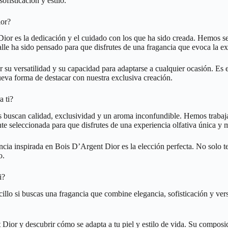
ofisticación y estilo.
ior?
or es la dedicación y el cuidado con los que ha sido creada. Hemos sel
le ha sido pensado para que disfrutes de una fragancia que evoca la exc
 su versatilidad y su capacidad para adaptarse a cualquier ocasión. Es
ueva forma de destacar con nuestra exclusiva creación.
a ti?
 buscan calidad, exclusividad y un aroma inconfundible. Hemos trabajad
te seleccionada para que disfrutes de una experiencia olfativa única y
cia inspirada en Bois D’Argent Dior es la elección perfecta. No solo te
o.
i?
cillo si buscas una fragancia que combine elegancia, sofisticación y ve
or y descubrir cómo se adapta a tu piel y estilo de vida. Su composició