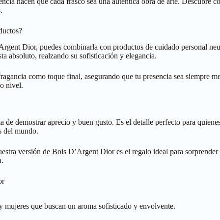
encia hacen que cada frasco sea una auténtica obra de arte. Descubre 
.
ductos?
D’Argent Dior, puedes combinarla con productos de cuidado personal neu
ta absoluto, realzando su sofisticación y elegancia.
tra fragancia como toque final, asegurando que tu presencia sea siempre
o nivel.
de demostrar aprecio y buen gusto. Es el detalle perfecto para quienes 
as del mundo.
uestra versión de Bois D’Argent Dior es el regalo ideal para sorprender
a.
or
y mujeres que buscan un aroma sofisticado y envolvente.