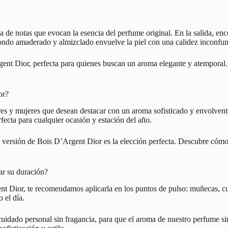
 notas que evocan la esencia del perfume original. En la salida, encont
 fondo amaderado y almizclado envuelve la piel con una calidez inconfun
t Dior, perfecta para quienes buscan un aroma elegante y atemporal. Ca
or?
s y mujeres que desean destacar con un aroma sofisticado y envolvente
rfecta para cualquier ocasión y estación del año.
tra versión de Bois D’Argent Dior es la elección perfecta. Descubre cóm
ar su duración?
t Dior, te recomendamos aplicarla en los puntos de pulso: muñecas, cuel
 el día.
idado personal sin fragancia, para que el aroma de nuestro perfume si