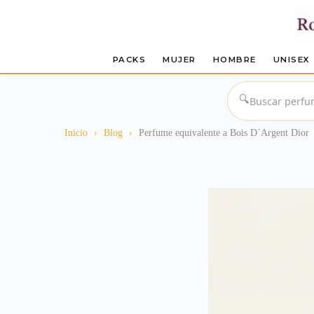
PACKS
MUJER
HOMBRE
UNISEX
Saltar
al
🔍
contenido
Inicio
›
Blog
›
Perfume equivalente a Bois D´Argent Dior