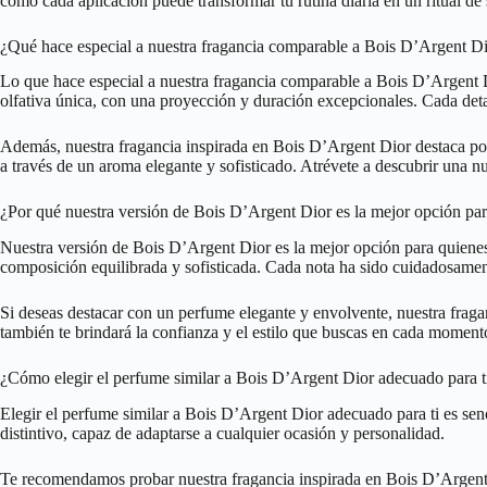
cómo cada aplicación puede transformar tu rutina diaria en un ritual de s
¿Qué hace especial a nuestra fragancia comparable a Bois D’Argent D
Lo que hace especial a nuestra fragancia comparable a Bois D’Argent Di
olfativa única, con una proyección y duración excepcionales. Cada detal
Además, nuestra fragancia inspirada en Bois D’Argent Dior destaca por
a través de un aroma elegante y sofisticado. Atrévete a descubrir una n
¿Por qué nuestra versión de Bois D’Argent Dior es la mejor opción par
Nuestra versión de Bois D’Argent Dior es la mejor opción para quienes
composición equilibrada y sofisticada. Cada nota ha sido cuidadosamen
Si deseas destacar con un perfume elegante y envolvente, nuestra fragan
también te brindará la confianza y el estilo que buscas en cada moment
¿Cómo elegir el perfume similar a Bois D’Argent Dior adecuado para t
Elegir el perfume similar a Bois D’Argent Dior adecuado para ti es sen
distintivo, capaz de adaptarse a cualquier ocasión y personalidad.
Te recomendamos probar nuestra fragancia inspirada en Bois D’Argent Di