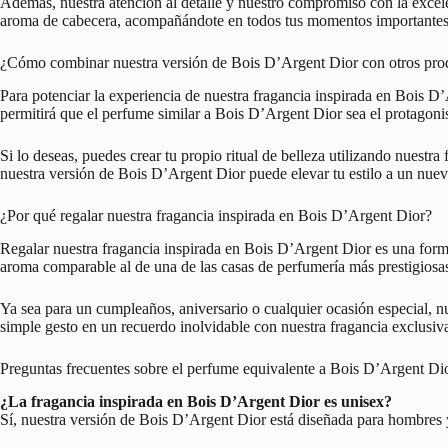
Además, nuestra atención al detalle y nuestro compromiso con la excel
aroma de cabecera, acompañándote en todos tus momentos importantes
¿Cómo combinar nuestra versión de Bois D’Argent Dior con otros pro
Para potenciar la experiencia de nuestra fragancia inspirada en Bois 
permitirá que el perfume similar a Bois D’Argent Dior sea el protagonis
Si lo deseas, puedes crear tu propio ritual de belleza utilizando nues
nuestra versión de Bois D’Argent Dior puede elevar tu estilo a un nuev
¿Por qué regalar nuestra fragancia inspirada en Bois D’Argent Dior?
Regalar nuestra fragancia inspirada en Bois D’Argent Dior es una forma 
aroma comparable al de una de las casas de perfumería más prestigios
Ya sea para un cumpleaños, aniversario o cualquier ocasión especial, n
simple gesto en un recuerdo inolvidable con nuestra fragancia exclusiv
Preguntas frecuentes sobre el perfume equivalente a Bois D’Argent Di
¿La fragancia inspirada en Bois D’Argent Dior es unisex?
Sí, nuestra versión de Bois D’Argent Dior está diseñada para hombres 