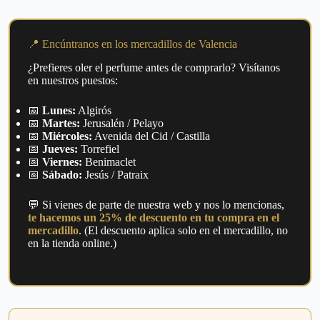
📍 Encúntranos en los mercadillos de Valencia
¿Prefieres oler el perfume antes de comprarlo? Visítanos
en nuestros puestos:
📅
Lunes:
Algirós
📅
Martes:
Jerusalén / Pelayo
📅
Miércoles:
Avenida del Cid / Castilla
📅
Jueves:
Torrefiel
📅
Viernes:
Benimaclet
📅
Sábado:
Jesús / Patraix
💬 Si vienes de parte de nuestra web y nos lo mencionas,
te hacemos un 25% de descuento en tu compra en el
mercadillo
. (El descuento aplica solo en el mercadillo, no
en la tienda online.)