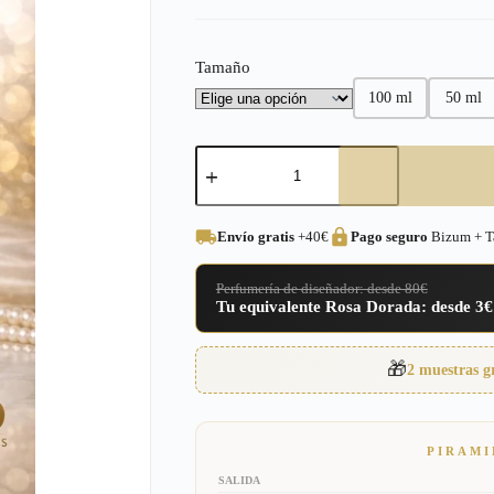
precios:
desde
Tamaño
3,00€
100 ml
50 ml
hasta
16,95€
Perfume
equivalente
a
Decadence
Marc
Envío gratis
+40€
Pago seguro
Bizum + Ta
Jacobs
para
Mujer
Perfumería de diseñador: desde 80€
–
Tu equivalente Rosa Dorada: desde 3€
281
cantidad
🎁
2 muestras g
PIRAMI
SALIDA