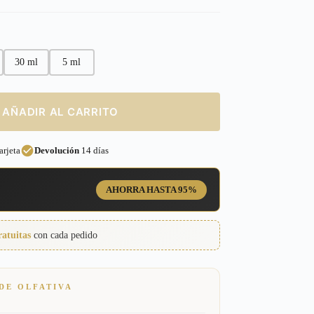
30 ml
5 ml
AÑADIR AL CARRITO
rjeta
Devolución
14 días
AHORRA HASTA 95%
ratuitas
con cada pedido
DE OLFATIVA