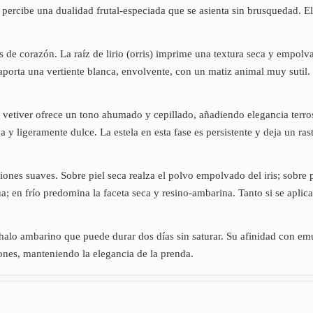
percibe una dualidad frutal-especiada que se asienta sin brusquedad. E
e corazón. La raíz de lirio (orris) imprime una textura seca y empolvad
porta una vertiente blanca, envolvente, con un matiz animal muy sutil. 
l vetiver ofrece un tono ahumado y cepillado, añadiendo elegancia terro
 y ligeramente dulce. La estela en esta fase es persistente y deja un r
iones suaves. Sobre piel seca realza el polvo empolvado del iris; sobre
úa; en frío predomina la faceta seca y resino-ambarina. Tanto si se apli
un halo ambarino que puede durar dos días sin saturar. Su afinidad con emu
iones, manteniendo la elegancia de la prenda.