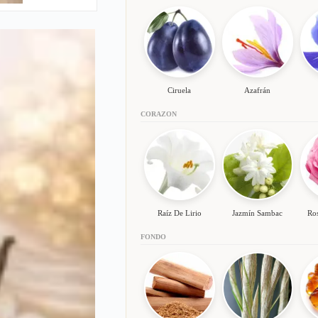
Ciruela
Azafrán
CORAZON
Raíz De Lirio
Jazmín Sambac
Ros
FONDO