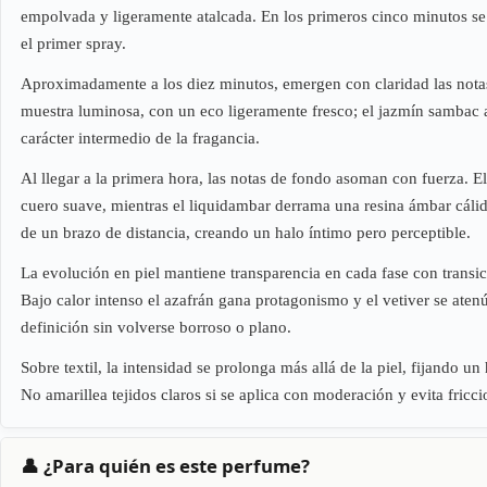
empolvada y ligeramente atalcada. En los primeros cinco minutos se 
el primer spray.
Aproximadamente a los diez minutos, emergen con claridad las notas d
muestra luminosa, con un eco ligeramente fresco; el jazmín sambac a
carácter intermedio de la fragancia.
Al llegar a la primera hora, las notas de fondo asoman con fuerza. E
cuero suave, mientras el liquidambar derrama una resina ámbar cálida
de un brazo de distancia, creando un halo íntimo pero perceptible.
La evolución en piel mantiene transparencia en cada fase con transic
Bajo calor intenso el azafrán gana protagonismo y el vetiver se aten
definición sin volverse borroso o plano.
Sobre textil, la intensidad se prolonga más allá de la piel, fijando 
No amarillea tejidos claros si se aplica con moderación y evita fricc
👤 ¿Para quién es este perfume?