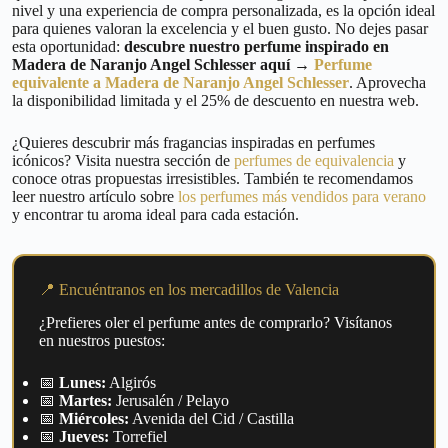
nivel y una experiencia de compra personalizada, es la opción ideal
para quienes valoran la excelencia y el buen gusto. No dejes pasar
esta oportunidad:
descubre nuestro perfume inspirado en
Madera de Naranjo Angel Schlesser aquí →
Perfume
equivalente a Madera de Naranjo Angel Schlesser
. Aprovecha
la disponibilidad limitada y el 25% de descuento en nuestra web.
¿Quieres descubrir más fragancias inspiradas en perfumes
icónicos? Visita nuestra sección de
perfumes de equivalencia
y
conoce otras propuestas irresistibles. También te recomendamos
leer nuestro artículo sobre
los perfumes más vendidos para verano
y encontrar tu aroma ideal para cada estación.
📍 Encuéntranos en los mercadillos de Valencia
¿Prefieres oler el perfume antes de comprarlo? Visítanos
en nuestros puestos:
📅
Lunes:
Algirós
📅
Martes:
Jerusalén / Pelayo
📅
Miércoles:
Avenida del Cid / Castilla
📅
Jueves:
Torrefiel