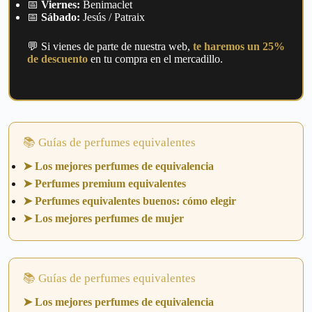
📅
Viernes:
Benimaclet
📅
Sábado:
Jesús / Patraix
💬 Si vienes de parte de nuestra web,
te haremos un 25%
de descuento
en tu compra en el mercadillo.
📚 Guías de perfumes equivalentes
➤ Los mejores perfumes de equivalencia
➤ Perfumes premium equivalentes
➤ Perfumes equivalentes buenos: cómo elegir
➤ Los mejores perfumes de mujer
📚 Guías de perfumes equivalentes
➤ Los mejores perfumes de equivalencia