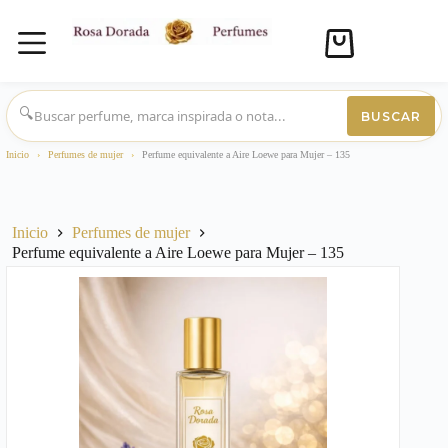
Carro
de
compra
Saltar
al
🔍
BUSCAR
contenido
Inicio
›
Perfumes de mujer
›
Perfume equivalente a Aire Loewe para Mujer – 135
Inicio
Perfumes de mujer
Perfume equivalente a Aire Loewe para Mujer – 135