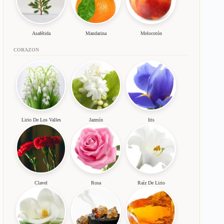
Asafétida
Mandarina
Melocotón
CORAZON
Lirio De Los Valles
Jazmín
Iris
Clavel
Rosa
Raíz De Lirio