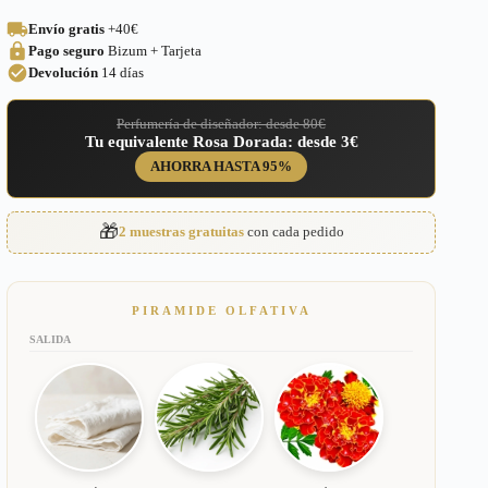
Aire
Envío gratis
+40€
Loewe
Pago seguro
Bizum + Tarjeta
para
Mujer
Devolución
14 días
–
135
Perfumería de diseñador: desde 80€
cantidad
Tu equivalente Rosa Dorada: desde 3€
AHORRA HASTA 95%
🎁
2 muestras gratuitas
con cada pedido
PIRAMIDE OLFATIVA
SALIDA