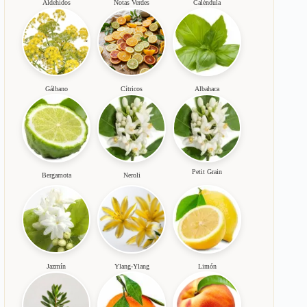
Aldehídos
Notas Verdes
Caléndula
Gálbano
Cítricos
Albahaca
Petit Grain
Bergamota
Neroli
Jazmín
Ylang-Ylang
Limón