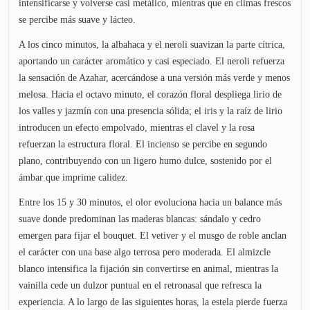
intensificarse y volverse casi metálico, mientras que en climas frescos
se percibe más suave y lácteo.
A los cinco minutos, la albahaca y el neroli suavizan la parte cítrica,
aportando un carácter aromático y casi especiado. El neroli refuerza
la sensación de Azahar, acercándose a una versión más verde y menos
melosa. Hacia el octavo minuto, el corazón floral despliega lirio de
los valles y jazmín con una presencia sólida; el iris y la raíz de lirio
introducen un efecto empolvado, mientras el clavel y la rosa
refuerzan la estructura floral. El incienso se percibe en segundo
plano, contribuyendo con un ligero humo dulce, sostenido por el
ámbar que imprime calidez.
Entre los 15 y 30 minutos, el olor evoluciona hacia un balance más
suave donde predominan las maderas blancas: sándalo y cedro
emergen para fijar el bouquet. El vetiver y el musgo de roble anclan
el carácter con una base algo terrosa pero moderada. El almizcle
blanco intensifica la fijación sin convertirse en animal, mientras la
vainilla cede un dulzor puntual en el retronasal que refresca la
experiencia. A lo largo de las siguientes horas, la estela pierde fuerza