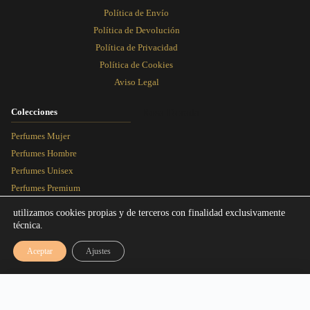
Política de Envío
Política de Devolución
Política de Privacidad
Política de Cookies
Aviso Legal
Colecciones
Rosa Dorada
Perfumes Mujer
Perfumes Hombre
Perfumes Unisex
Perfumes Premium
Más Vendidos
utilizamos cookies propias y de terceros con finalidad exclusivamente
técnica.
Blog
Aceptar
Ajustes
Artículos
Equivalencias
Rango de precios: desde 3,00€ hasta 1
3,00
€
-
16,95
€
Seleccionar talla