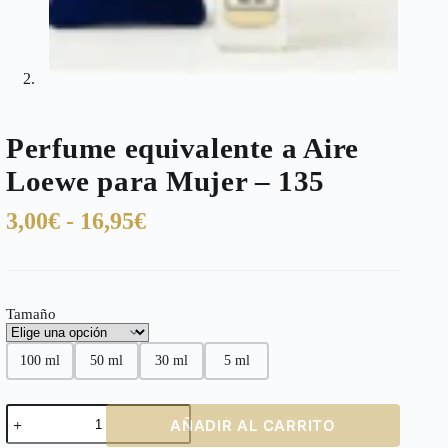
Perfume equivalente a Aire
Loewe para Mujer – 135
Rango
3,00
€
-
16,95
€
de
precios:
desde
Tamaño
3,00€
hasta
100 ml
50 ml
30 ml
5 ml
16,95€
Perfume
AÑADIR AL CARRITO
equivalente
a