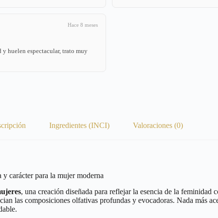
Hace 8 meses
 y huelen espectacular, trato muy
cripción
Ingredientes (INCI)
Valoraciones (0)
carácter para la mujer moderna
mujeres
, una creación diseñada para reflejar la esencia de la feminida
ian las composiciones olfativas profundas y evocadoras. Nada más acerca
dable.