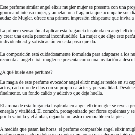
Este perfume similar angel elixir mugler mujer se presenta con una pro
gourmand intenso mujer, y anhelan una fragancia que acompañe sus días
audaz de Mugler, ofrece una primera impresión chispeante que invita a 
La primera sensación al aplicar esta fragancia inspirada en angel elixir
y crear una estela personal inconfundible. La mujer que elige este perf
individualidad y sofisticación en cada paso que da.
La composición está cuidadosamente formulada para adaptarse a los nuev
recuerda a angel elixir mugler se presenta como una invitación a descu
¿A qué huele este perfume?
La magia de este perfume evocador angel elixir mugler reside en su cap
actos, cada uno de ellos con su propio carácter y personalidad. Desde e
finalmente, un fondo cálido y adictivo que deja huella.
El aroma de esta fragancia inspirada en angel elixir mugler se revela p
energía y vitalidad. El corazón, protagonizado por flores opulentas y s
por la vainilla y el ámbar, dejando un rastro memorable en la piel.
A medida que pasan las horas, el perfume comparable angel elixir mugle
perfume especiado y dulce para mujer que nunca pasa desapercibido y qu