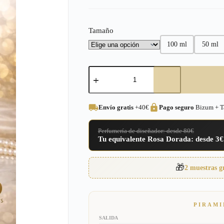
precios:
desde
Tamaño
3,00€
100 ml
50 ml
hasta
16,95€
Perfume
equivalente
a
Angel
Elixir
Envío gratis
+40€
Pago seguro
Bizum + Ta
Terry
Mugler
para
Perfumería de diseñador: desde 80€
Mujer
Tu equivalente Rosa Dorada: desde 3€
–
221
cantidad
🎁
2 muestras g
PIRAMI
SALIDA