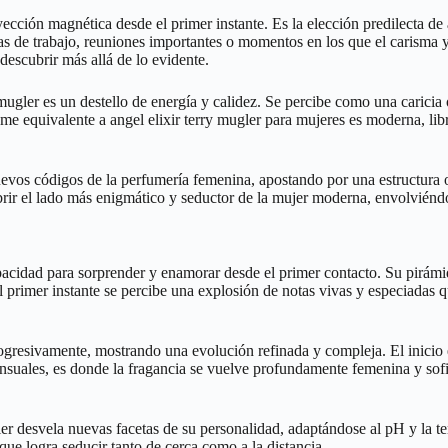
yección magnética desde el primer instante. Es la elección predilecta d
 de trabajo, reuniones importantes o momentos en los que el carisma y 
descubrir más allá de lo evidente.
 mugler es un destello de energía y calidez. Se percibe como una caricia 
ume equivalente a angel elixir terry mugler para mujeres es moderna, lib
os códigos de la perfumería femenina, apostando por una estructura olf
brir el lado más enigmático y seductor de la mujer moderna, envolviéndo
acidad para sorprender y enamorar desde el primer contacto. Su pirámide
l primer instante se percibe una explosión de notas vivas y especiadas q
rogresivamente, mostrando una evolución refinada y compleja. El inicio e
ensuales, es donde la fragancia se vuelve profundamente femenina y sofi
r desvela nuevas facetas de su personalidad, adaptándose al pH y la tem
e logra seducir tanto de cerca como a la distancia.