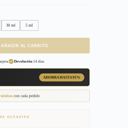
30 ml
5 ml
AÑADIR AL CARRITO
rjeta
Devolución
14 días
AHORRA HASTA 95%
ratuitas
con cada pedido
DE OLFATIVA