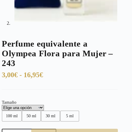
Perfume equivalente a
Olympea Flora para Mujer –
243
Rango
3,00
€
-
16,95
€
de
precios:
desde
Tamaño
3,00€
hasta
100 ml
50 ml
30 ml
5 ml
16,95€
Perfume