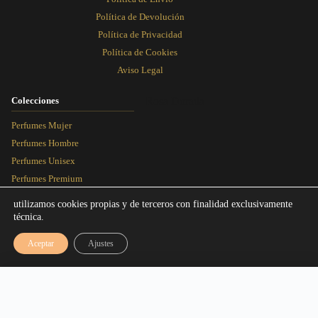
Política de Devolución
Política de Privacidad
Política de Cookies
Aviso Legal
Colecciones
Rosa Dorada
Perfumes Mujer
Perfumes Hombre
Perfumes Unisex
Perfumes Premium
Más Vendidos
utilizamos cookies propias y de terceros con finalidad exclusivamente
técnica.
Blog
Aceptar
Ajustes
Artículos
Equivalencias
Rango de precios: desde 3,00€ hasta 1
3,00
€
-
16,95
€
Seleccionar talla
Rosa Dorada Perfumes © 2026 - Todos los derechos reservados