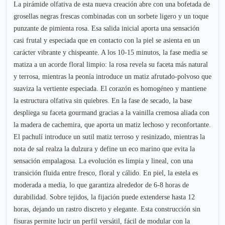
La pirámide olfativa de esta nueva creación abre con una bofetada de
grosellas negras frescas combinadas con un sorbete ligero y un toque
punzante de pimienta rosa. Esa salida inicial aporta una sensación
casi frutal y especiada que en contacto con la piel se asienta en un
carácter vibrante y chispeante. A los 10-15 minutos, la fase media se
matiza a un acorde floral limpio: la rosa revela su faceta más natural
y terrosa, mientras la peonía introduce un matiz afrutado-polvoso que
suaviza la vertiente especiada. El corazón es homogéneo y mantiene
la estructura olfativa sin quiebres. En la fase de secado, la base
despliega su faceta gourmand gracias a la vainilla cremosa aliada con
la madera de cachemira, que aporta un matiz lechoso y reconfortante.
El pachulí introduce un sutil matiz terroso y resinizado, mientras la
nota de sal realza la dulzura y define un eco marino que evita la
sensación empalagosa. La evolución es limpia y lineal, con una
transición fluida entre fresco, floral y cálido. En piel, la estela es
moderada a media, lo que garantiza alrededor de 6-8 horas de
durabilidad. Sobre tejidos, la fijación puede extenderse hasta 12
horas, dejando un rastro discreto y elegante. Esta construcción sin
fisuras permite lucir un perfil versátil, fácil de modular con la