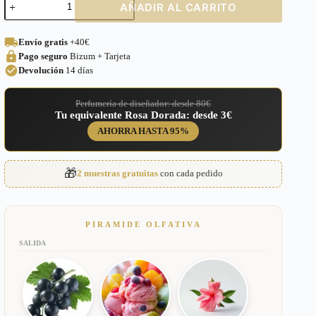
AÑADIR AL CARRITO
equivalente
a
Olympea
Envío gratis
+40€
Flora
Pago seguro
Bizum + Tarjeta
para
Mujer
Devolución
14 días
–
243
Perfumería de diseñador: desde 80€
cantidad
Tu equivalente Rosa Dorada: desde 3€
AHORRA HASTA 95%
🎁
2 muestras gratuitas
con cada pedido
PIRAMIDE OLFATIVA
SALIDA