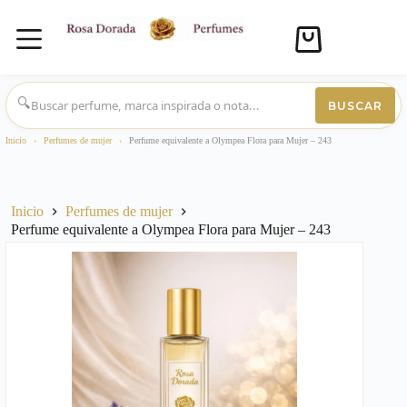
Carro
de
compra
Saltar
al
🔍
BUSCAR
contenido
Inicio
›
Perfumes de mujer
›
Perfume equivalente a Olympea Flora para Mujer – 243
Inicio
Perfumes de mujer
Perfume equivalente a Olympea Flora para Mujer – 243