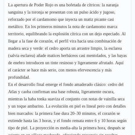
La apertura de Poder Rojo es una bofetada de cítricos: la naranja
sanguina y la toronja se presentan con un pulso ácido y jugoso,
reforzado por el cardamomo que inyecta un matiz picante casi
metálico. En los primeros minutos la nota de cardamomo marca
territorio, equilibrando la explosión cítrica con un dejo especiado. Al
llegar a la fase de corazón, el perfil vira hacia una combinación de
madera seca y verde: el cedro aporta un arrastre limpio, la esclarea
(salvia esclarea) añade matices herbáceos casi mentolados, y las bayas
de enebro introducen un tinte resinoso y ligeramente afrutado. Aquí
el carácter se hace más serio, con menos efervescencia y más
profundidad.
En el desarrollo final emerge el fondo amaderado clásico: cedro del
Atlas y caoba confirman una base robusta, ligeramente oscura,
mientras la haba tonka suaviza el conjunto con notas de vainilla seca
y un toque ambarino. La evolución en piel es lineal pero con detalles
bien marcados: la primera fase dura 20–30 minutos, el corazón se
extiende hasta las 3 horas, y el fondo remata entre 6 y 10 horas según
tipo de piel. La proyección es media-alta la primera hora, después se
asienta en un sillage moderado, ofreciendo presencia sin resultar