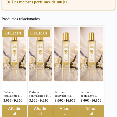
➤ Los mejores perfumes de mujer
Productos relacionados
OFERTA
OFERTA
Perfume
Perfume
Perfume
Perfume
equivalente a
equivalente a Play
equivalente a
equivalente a
Afternoon Swim-
Givenchy para
Fierce & Fitch
Pardon
Rango
Rango
Rango
Rango
3,00
€
-
9,95
€
3,00
€
-
9,95
€
3,00
€
-
16,95
€
3,00
€
-
16,95
€
Louis Vuitton
Hombre – 164
Abercrombie para
Nasomatto para
de
de
de
de
Este
Este
Este
Este
Unisex – U10
Hombre – 126
Hombre – 274
Añadir
Añadir
Añadir
Añadir
precios:
precios:
precios:
precios:
producto
producto
producto
producto
desde
desde
desde
desde
al
al
al
al
tiene
tiene
tiene
tiene
3,00€
3,00€
3,00€
3,00€