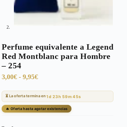
Perfume equivalente a Legend
Red Montblanc para Hombre
– 254
Rango
3,00
€
-
9,95
€
de
precios:
⏳ La oferta termina en
1d 23h 59m 45s
desde
3,00€
🔥 Oferta hasta agotar existencias
hasta
9,95€