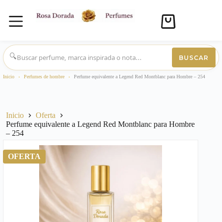
Carro
de
compra
Saltar
al
🔍
BUSCAR
contenido
Inicio
›
Perfumes de hombre
›
Perfume equivalente a Legend Red Montblanc para Hombre – 254
Inicio
Oferta
Perfume equivalente a Legend Red Montblanc para Hombre
– 254
OFERTA