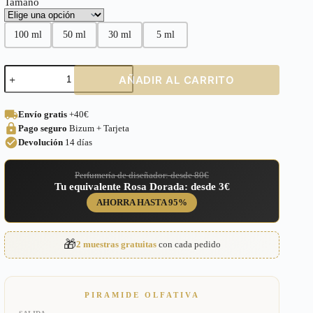
Tamaño
100 ml
50 ml
30 ml
5 ml
Perfume
AÑADIR AL CARRITO
equivalente
a
Legend
Envío gratis
+40€
Red
Pago seguro
Bizum + Tarjeta
Montblanc
para
Devolución
14 días
Hombre
–
Perfumería de diseñador: desde 80€
254
Tu equivalente Rosa Dorada: desde 3€
cantidad
AHORRA HASTA 95%
🎁
2 muestras gratuitas
con cada pedido
PIRAMIDE OLFATIVA