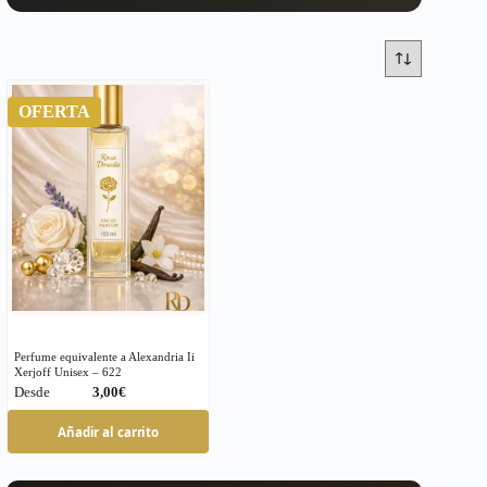
OFERTA
Perfume equivalente a Alexandria Ii
Xerjoff Unisex – 622
€
Este
Añadir al carrito
producto
tiene
múltiples