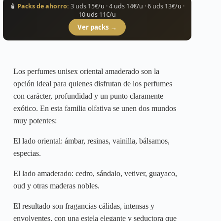
variantes.
🧴
Packs de ahorro:
3 uds 15€/u · 4 uds 14€/u · 6 uds 13€/u ·
Las
10 uds 11€/u
opciones
Ver packs →
se
pueden
elegir
en
la
Los perfumes unisex oriental amaderado son la
página
opción ideal para quienes disfrutan de los perfumes
de
producto
con carácter, profundidad y un punto claramente
exótico. En esta familia olfativa se unen dos mundos
muy potentes:
El lado oriental: ámbar, resinas, vainilla, bálsamos,
especias.
El lado amaderado: cedro, sándalo, vetiver, guayaco,
oud y otras maderas nobles.
El resultado son fragancias cálidas, intensas y
envolventes, con una estela elegante y seductora que