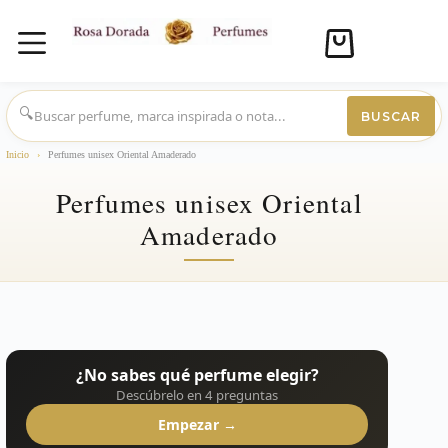
Carro
de
compra
Saltar
al
🔍
BUSCAR
contenido
Inicio
›
Perfumes unisex Oriental Amaderado
Perfumes unisex Oriental
Amaderado
¿No sabes qué perfume elegir?
Descúbrelo en 4 preguntas
Empezar →